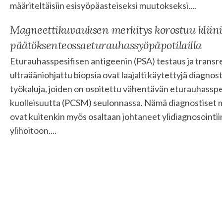
määriteltäisiin esisyöpäasteiseksi muutokseksi....
Magneettikuvauksen merkitys korostuu kliini
päätöksenteossaeturauhassyöpäpotilailla
Eturauhasspesifisen antigeenin (PSA) testaus ja transr
ultraääniohjattu biopsia ovat laajalti käytettyjä diagnost
työkaluja, joiden on osoitettu vähentävän eturauhasspe
kuolleisuutta (PCSM) seulonnassa. Nämä diagnostiset
ovat kuitenkin myös osaltaan johtaneet ylidiagnosointiin
ylihoitoon....
so kaikki ajankohta