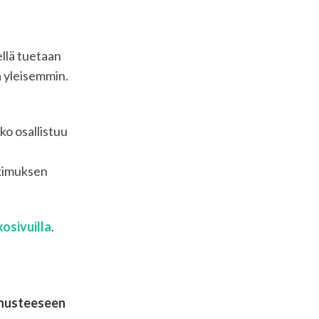
llä tuetaan
a yleisemmin.
o osallistuu
tkimuksen
osivuilla
.
nnusteeseen