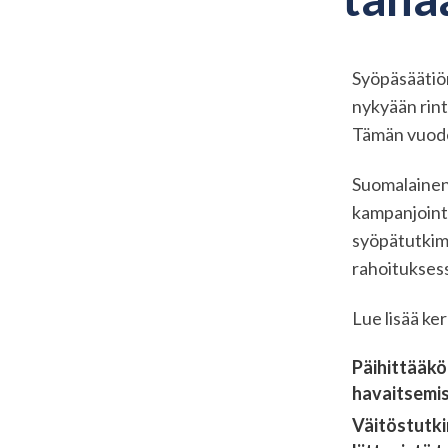
Syöpäsäätiö
nykyään rint
Tämän vuode
Suomalainen 
kampanjoint
syöpätutkimu
rahoitukses
Lue lisää ke
Päihittääk
havaitsemi
Väitöstutki