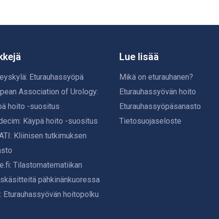
kkejä
Lue lisää
eyskylä: Eturauhassyöpä
Mikä on eturauhanen?
pean Association of Urology:
Eturauhassyövän hoito
ä hoito -suositus
Eturauhassyöpäsanasto
ecim: Käypä hoito -suositus
Tietosuojaseloste
TI: Kliinisen tutkimuksen
asto
e.fi: Tilastomatematiikan
skäsitteitä pähkinänkuoressa
 Eturauhassyövän hoitopolku