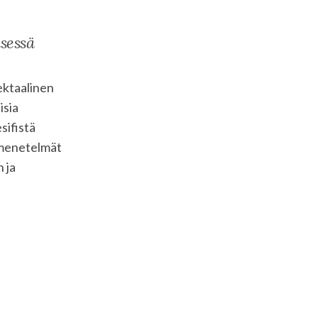
sessä
ektaalinen
isia
sifistä
 menetelmät
 ja
iset