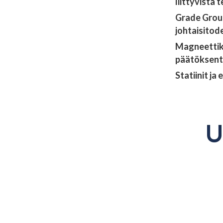
liittyvistä t
Grade Group
johtaisito
Magneettiku
päätöksent
Statiinit j
U