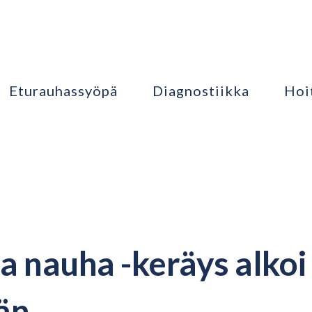
Eturauhassyöpä
Diagnostiikka
Hoi
a nauha -keräys alkoi
än