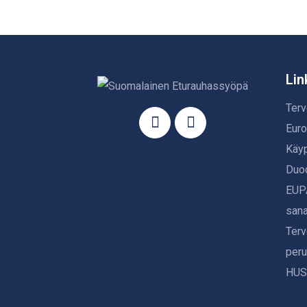
Lin
Terv
Euro
Käyp
Duod
EUPA
san
Terv
peru
HUS: