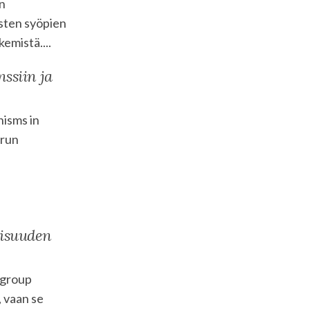
en
sten syöpien
emistä....
ssiin ja
nisms in
urun
eisuuden
e group
, vaan se