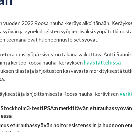
n vuoden 2022 Roosa nauha -keräys alkoi tänään. Keräykse
asyövän ja gynekologisten syöpien lisäksi syöpätutkimust
n teemana ovat huonoennusteiset syövät.
eturauhassyöpä -sivuston takana vaikuttava Antti Rannikk
iin ja kertoo Roosa nauha -keräyksen
haastattelussa
ksen tilasta ja lahjoitusten kasvavasta merkityksestä tu
sa.
räyksestä ja lahjoittamisesta Roosa nauha -keräyksen
verkk
ö Stockholm3-testi PSA:n merkittävän eturauhassyövän
sessa
mus eturauhassyövän hoitoresistenssiin ja huonoon e