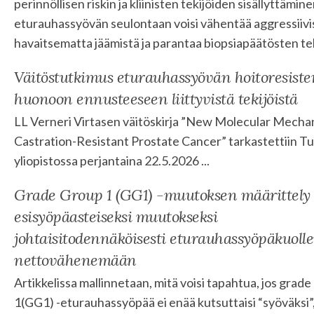
perinnöllisen riskin ja kliinisten tekijöiden sisällyttämin
eturauhassyövän seulontaan voisi vähentää aggressiivi
havaitsematta jäämistä ja parantaa biopsiapäätösten tek
Väitöstutkimus eturauhassyövän hoitoresisten
huonoon ennusteeseen liittyvistä tekijöistä
LL Verneri Virtasen väitöskirja ”New Molecular Mecha
Castration-Resistant Prostate Cancer” tarkastettiin T
yliopistossa perjantaina 22.5.2026 ...
Grade Group 1 (GG1) -muutoksen määrittely
esisyöpäasteiseksi muutokseksi
johtaisitodennäköisesti eturauhassyöpäkuoll
nettovähenemään
Artikkelissa mallinnetaan, mitä voisi tapahtua, jos grad
1(GG1) -eturauhassyöpää ei enää kutsuttaisi “syöväksi”