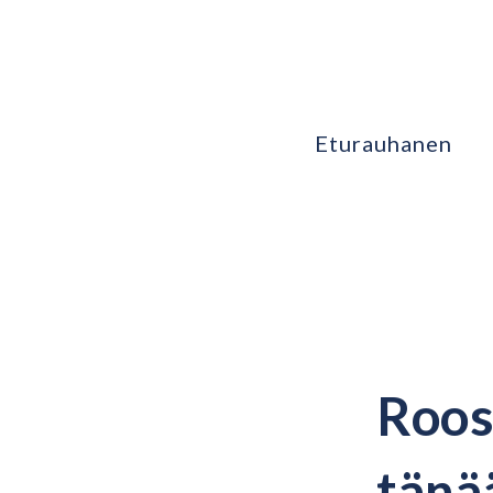
Eturauhanen
Roos
tänä