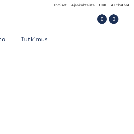
Ihmiset
Ajankohtaista
UKK
AI Chatbot
to
Tutkimus