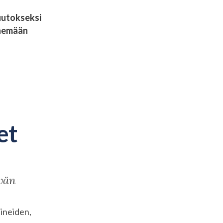
uutokseksi
enemään
et
ävän
aineiden,