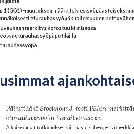
ekijöistä
 1 (GG1) -muutoksen määrittely esisyöpäasteiseksi m
dennäköisesti eturauhassyöpäkuolleisuuden nettoväh
vauksen merkitys korostuu kliinisessä
eossaeturauhassyöpäpotilailla
a eturauhassyöpä
usimmat ajankohtais
Päihittääkö Stockholm3-testi PSA:n merkitt
eturauhassyövän havaitsemisessa
Aikaisemmat tutkimukset viittaavat siihen, että merkki