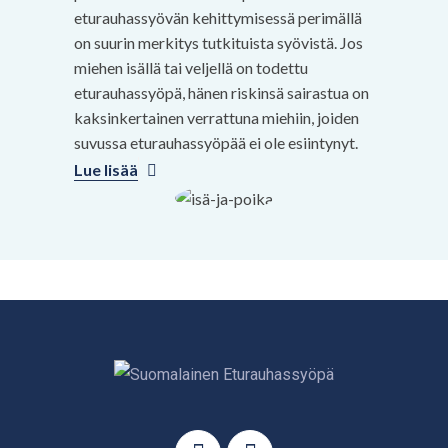
eturauhassyövän kehittymisessä perimällä
on suurin merkitys tutkituista syövistä. Jos
miehen isällä tai veljellä on todettu
eturauhassyöpä, hänen riskinsä sairastua on
kaksinkertainen verrattuna miehiin, joiden
suvussa eturauhassyöpää ei ole esiintynyt.
Lue lisää