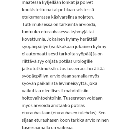
maatessa kyljellään lonkat ja polvet
koukistettuina tai potilaan seistessä
etukumarassa käsivarsiinsa nojaten.
Tutkimuksessa on tärkeintä arvioida,
tuntuuko eturauhasessa kyhmyjä tai
kovettumia. Jokainen kyhmy herättää
syöpäepäilyn (vaikkakaan jokainen kyhmy
ei automaattisesti tarkoita syöpää) ja on
riittävä syy ohjata potilas urologille
jatkotutkimuksiin. Jos tuseeraus herättää
syöpäepäilyn, arvioidaan samalla myös
syövän paikallista levinneisyyttä, joka
vaikuttaa oleellisesti mahdollisiin
hoitovaihtoehtoihin. Tuseeraten voidaan
myös arvioida aristaako potilas
eturauhastaan (eturauhasen tulehdus). Sen
sijaan eturauhasen koon tarkka arvioiminen
tuseeraamalla on vaikeaa.