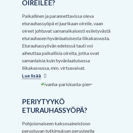
OIREILEE?
Paikallinen ja parannettavissa oleva
eturauhassyöpä ei juurikaan oireile, vaan
oireet johtuvat samanaikaisesti esiintyvästä
eturauhasen hyvänlaatuisesta liikakasvusta.
Eturauhassyövän edetessä tauti voi
aiheuttaa paikallisia oireita, jotka ovat
samanlaisia kuin hyvänlaatuisessa
liikakasvussa, mm. virtsavaivat.
Lue lisää
PERIYTYYKÖ
ETURAUHASSYÖPÄ?
Pohjoismaiseen kaksosaineistoon
perustuvan tutkimuksen perusteella