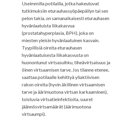
Useimmilla potilailla, jotka hakeutuvat
tutkimuksiin eturauhassyöpäepäilyn tai sen
pelon takia, on samanaikaisesti eturauhasen
hyvänlaatuista liikakasvua
(prostatahyperplasia, BPH), joka on
miesten yleisin hyvänlaatuinen kasvain.
Tyypillisiä oireita eturauhasen
hyvänlaatuisesta liikakasvusta on
huonontunut virtsasuihku, tiheävirtsaisuus ja
öinen virtsaamisen tarve. Jos tilanne etenee,
saattaa potilaalle kehittyä yliaktiivisen
rakon oireita (hyvin äkillinen virtsaamisen
tarve ja äärimuotona virtsan karkaaminen),
toistuvia virtsatieinfektioita, suuret
jäännösvirtsamäärät (äärimuotona
virtsaumpi).