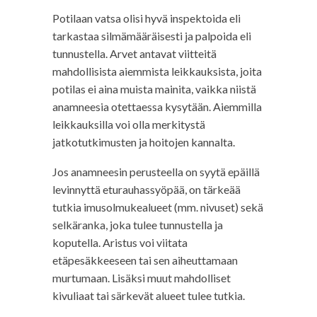
Potilaan vatsa olisi hyvä inspektoida eli
tarkastaa silmämääräisesti ja palpoida eli
tunnustella. Arvet antavat viitteitä
mahdollisista aiemmista leikkauksista, joita
potilas ei aina muista mainita, vaikka niistä
anamneesia otettaessa kysytään. Aiemmilla
leikkauksilla voi olla merkitystä
jatkotutkimusten ja hoitojen kannalta.
Jos anamneesin perusteella on syytä epäillä
levinnyttä eturauhassyöpää, on tärkeää
tutkia imusolmukealueet (mm. nivuset) sekä
selkäranka, joka tulee tunnustella ja
koputella. Aristus voi viitata
etäpesäkkeeseen tai sen aiheuttamaan
murtumaan. Lisäksi muut mahdolliset
kivuliaat tai särkevät alueet tulee tutkia.