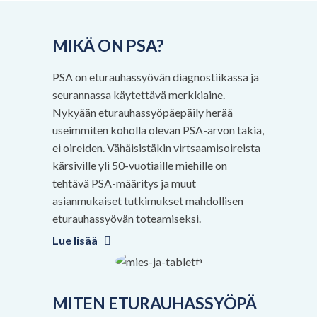
MIKÄ ON PSA?
PSA on eturauhassyövän diagnostiikassa ja
seurannassa käytettävä merkkiaine.
Nykyään eturauhassyöpäepäily herää
useimmiten koholla olevan PSA-arvon takia,
ei oireiden. Vähäisistäkin virtsaamisoireista
kärsiville yli 50-vuotiaille miehille on
tehtävä PSA-määritys ja muut
asianmukaiset tutkimukset mahdollisen
eturauhassyövän toteamiseksi.
Lue lisää
MITEN ETURAUHASSYÖPÄ