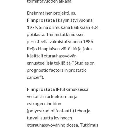
toimintavuoden aikana.
Ensimmäinen projekti, ns.
Finnprostata I
käynnistyi vuonna
1979. Siinä oli mukana kaikkiaan 404
potilasta. Tämän tutkimuksen
perusteella valmistui vuonna 1986
Reijo Haapiaisen väitöskirja, joka
käsitteli eturauhassyövän
ennusteellisia tekijöitä (“Studies on
prognostic factors in prostatic
cancer”).
Finnprostata II
-tutkimuksessa
vertailtiin orkiektomian ja
estrogeenihoidon
(polyestradiolifosfaatti) tehoa ja
turvallisuutta levinneen
eturauhassyövän hoidossa. Tutkimus