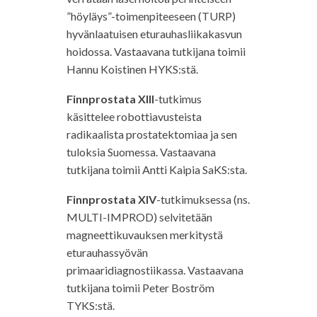
”höyläys”-toimenpiteeseen (TURP)
hyvänlaatuisen eturauhasliikakasvun
hoidossa. Vastaavana tutkijana toimii
Hannu Koistinen HYKS:stä.
Finnprostata XIII
-tutkimus
käsittelee robottiavusteista
radikaalista prostatektomiaa ja sen
tuloksia Suomessa. Vastaavana
tutkijana toimii Antti Kaipia SaKS:sta.
Finnprostata XIV
-tutkimuksessa (ns.
MULTI-IMPROD) selvitetään
magneettikuvauksen merkitystä
eturauhassyövän
primaaridiagnostiikassa. Vastaavana
tutkijana toimii Peter Boström
TYKS:stä.