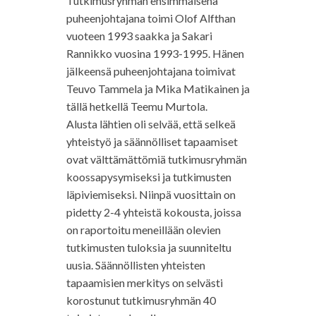
Tutkimusryhmän ensimmäisenä
puheenjohtajana toimi Olof Alfthan
vuoteen 1993 saakka ja Sakari
Rannikko vuosina 1993-1995. Hänen
jälkeensä puheenjohtajana toimivat
Teuvo Tammela ja Mika Matikainen ja
tällä hetkellä Teemu Murtola.
Alusta lähtien oli selvää, että selkeä
yhteistyö ja säännölliset tapaamiset
ovat välttämättömiä tutkimusryhmän
koossapysymiseksi ja tutkimusten
läpiviemiseksi. Niinpä vuosittain on
pidetty 2-4 yhteistä kokousta, joissa
on raportoitu meneillään olevien
tutkimusten tuloksia ja suunniteltu
uusia. Säännöllisten yhteisten
tapaamisien merkitys on selvästi
korostunut tutkimusryhmän 40