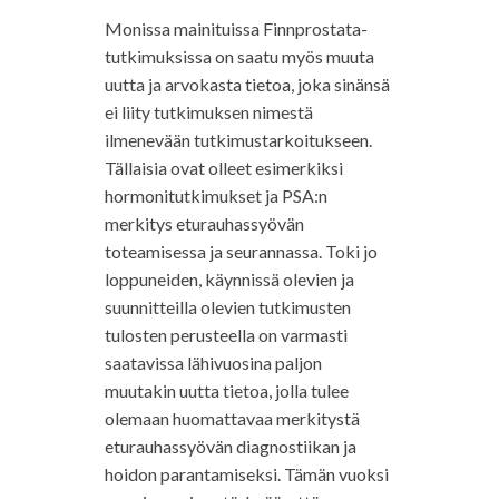
Monissa mainituissa Finnprostata-
tutkimuksissa on saatu myös muuta
uutta ja arvokasta tietoa, joka sinänsä
ei liity tutkimuksen nimestä
ilmenevään tutkimustarkoitukseen.
Tällaisia ovat olleet esimerkiksi
hormonitutkimukset ja PSA:n
merkitys eturauhassyövän
toteamisessa ja seurannassa. Toki jo
loppuneiden, käynnissä olevien ja
suunnitteilla olevien tutkimusten
tulosten perusteella on varmasti
saatavissa lähivuosina paljon
muutakin uutta tietoa, jolla tulee
olemaan huomattavaa merkitystä
eturauhassyövän diagnostiikan ja
hoidon parantamiseksi. Tämän vuoksi