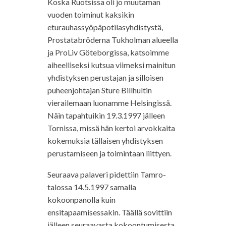
Koska Ruotsissa oli jo muutaman
vuoden toiminut kaksikin
eturauhassyöpäpotilasyhdistystä,
Prostatabröderna Tukholman alueella
ja ProLiv Göteborgissa, katsoimme
aiheelliseksi kutsua viimeksi mainitun
yhdistyksen perustajan ja silloisen
puheenjohtajan Sture Billhultin
vierailemaan luonamme Helsingissä.
Näin tapahtuikin 19.3.1997 jälleen
Tornissa, missä hän kertoi arvokkaita
kokemuksia tällaisen yhdistyksen
perustamiseen ja toimintaan liittyen.
Seuraava palaveri pidettiin Tamro-
talossa 14.5.1997 samalla
kokoonpanolla kuin
ensitapaamisessakin. Täällä sovittiin
jälleen seuraavasta kokoontumisesta,