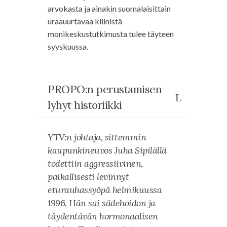
arvokasta ja ainakin suomalaisittain
uraauurtavaa kliinistä
monikeskustutkimusta tulee täyteen
syyskuussa.
PROPO:n perustamisen
lyhyt historiikki
YTV:n johtaja, sittemmin
kaupunkineuvos Juha Sipilällä
todettiin aggressiivinen,
paikallisesti levinnyt
eturauhassyöpä helmikuussa
1996. Hän sai sädehoidon ja
täydentävän hormonaalisen