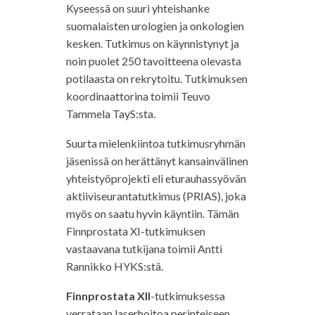
Kyseessä on suuri yhteishanke
suomalaisten urologien ja onkologien
kesken. Tutkimus on käynnistynyt ja
noin puolet 250 tavoitteena olevasta
potilaasta on rekrytoitu. Tutkimuksen
koordinaattorina toimii Teuvo
Tammela TayS:sta.
Suurta mielenkiintoa tutkimusryhmän
jäsenissä on herättänyt kansainvälinen
yhteistyöprojekti eli eturauhassyövän
aktiiviseurantatutkimus (PRIAS), joka
myös on saatu hyvin käyntiin. Tämän
Finnprostata XI-tutkimuksen
vastaavana tutkijana toimii Antti
Rannikko HYKS:stä.
Finnprostata XII
-tutkimuksessa
verrataan laserhoitoa perinteiseen