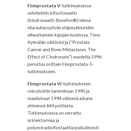
Finnprostata V
-tutkimuksessa
selvitettiin bifosfonaatin
(klodronaatti-Bonefos®) tehoa
eturauhassyövän etäpesäkkeiden
aiheuttamien kipujen hoidossa. Timo
Kylmälän väitöskirja (“Prostate
Cancer and Bone Metastases. The
Effect of Clodronate”) vuodelta 1996
perustuu osittain Finnprostata-5-
tutkimukseen.
Finnprostata VI
-tutkimukseen
rekrytoitiin tammikuun 1990 ja
maaliskuun 1994 välisenä aikana
yhteensä 444 potilasta.
Tutkimuksessa on verrattu
orkiektomiaa ja
polyestradiolfosfaattia paikallisesti