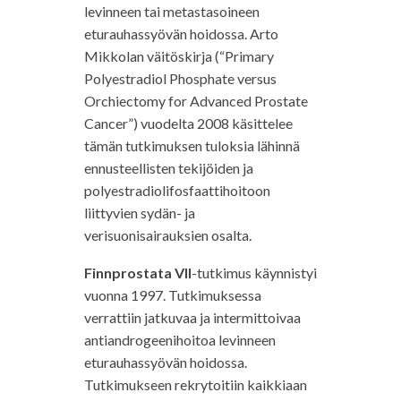
levinneen tai metastasoineen
eturauhassyövän hoidossa. Arto
Mikkolan väitöskirja (“Primary
Polyestradiol Phosphate versus
Orchiectomy for Advanced Prostate
Cancer”) vuodelta 2008 käsittelee
tämän tutkimuksen tuloksia lähinnä
ennusteellisten tekijöiden ja
polyestradiolifosfaattihoitoon
liittyvien sydän- ja
verisuonisairauksien osalta.
Finnprostata VII
-tutkimus käynnistyi
vuonna 1997. Tutkimuksessa
verrattiin jatkuvaa ja intermittoivaa
antiandrogeenihoitoa levinneen
eturauhassyövän hoidossa.
Tutkimukseen rekrytoitiin kaikkiaan