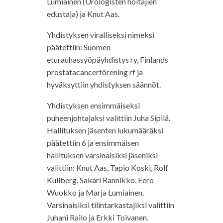
Lumiainen (Urologisten hoitajien
edustaja) ja Knut Aas.
Yhdistyksen viralliseksi nimeksi
päätettiin: Suomen
eturauhassyöpäyhdistys ry, Finlands
prostatacancerförening rf ja
hyväksyttiin yhdistyksen säännöt.
Yhdistyksen ensimmäiseksi
puheenjohtajaksi valittiin Juha Sipilä.
Hallituksen jäsenten lukumääräksi
päätettiin 6 ja ensimmäisen
hallituksen varsinaisiksi jäseniksi
valittiin: Knut Aas, Tapio Koski, Rolf
Kullberg, Sakari Rannikko, Eero
Wuokko ja Marja Lumiainen.
Varsinaisiksi tilintarkastajiksi valittiin
Juhani Railo ja Erkki Toivanen.