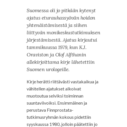
Suomessa oli jo pitkään kytenyt
ajatus eturauhassyövän hoidon
yhtenäistämisestä ja siihen
liittyvän monikeskustutkimuksen
järjestämisestä. Ajatus kirjautui
tammikuussa 1979, kun K.J.
Oraviston ja Olof Alfthanin
allekirjoittama kirje lähetettiin
Suomen urologeille.
Kirje herätti riittävästi vastakaikua ja
vähitellen ajatukset alkoivat
muotoutua selviksi toiminnan
suuntaviivoiksi. Ensimmäinen ja
perustava Finnprostata-
tutkimusryhmän kokous pidettiin
syyskuussa 1980, jolloin päätettiin jo