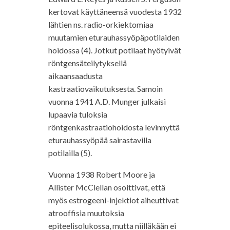
kertovat käyttäneensä vuodesta 1932
lähtien ns. radio-orkiektomiaa
muutamien eturauhassyöpäpotilaiden
hoidossa (4). Jotkut potilaat hyötyivät
röntgensäteilytyksellä
aikaansaadusta
kastraatiovaikutuksesta. Samoin
vuonna 1941 A.D. Munger julkaisi
lupaavia tuloksia
röntgenkastraatiohoidosta levinnyttä
eturauhassyöpää sairastavilla
potilailla (5).
Vuonna 1938 Robert Moore ja
Allister McClellan osoittivat, että
myös estrogeeni-injektiot aiheuttivat
atrooffisia muutoksia
epiteelisolukossa, mutta niilläkään ei