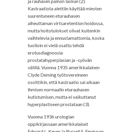
ja rauhasen painon laskun (2).
Kastraatiota alettiin käyttää miesten
suurentuneen eturauhasen
aiheuttaman virtsaretention hoidossa,
mutta hoitotulokset olivat kuitenkin
vaihtelevia ja ennustamattomia, koska
tuolloin ei vielä osattu tehdä
erotusdiagnoosia
prostatahyperplasian ja -syövän
välillä. Vuonna 1935 amerikkalainen
Clyde Deming työtovereineen
osoittikin, että kastraatio sai aikaan
ihmisen normaalin eturauhasen
kutistumisen, mutta ei vaikuttanut
hyperplastiseen prostataan (3).
Vuonna 1936 urologian
oppikirjassaan amerikkalaiset
Edward L. Keyes ja Russell S. Ferguson