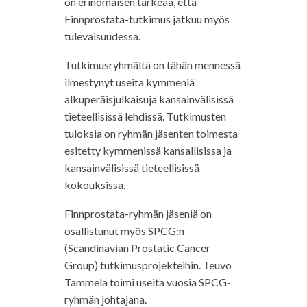
on erinomaisen tärkeää, että
Finnprostata-tutkimus jatkuu myös
tulevaisuudessa.
Tutkimusryhmältä on tähän mennessä
ilmestynyt useita kymmeniä
alkuperäisjulkaisuja kansainvälisissä
tieteellisissä lehdissä. Tutkimusten
tuloksia on ryhmän jäsenten toimesta
esitetty kymmenissä kansallisissa ja
kansainvälisissä tieteellisissä
kokouksissa.
Finnprostata-ryhmän jäseniä on
osallistunut myös SPCG:n
(Scandinavian Prostatic Cancer
Group) tutkimusprojekteihin. Teuvo
Tammela toimi useita vuosia SPCG-
ryhmän johtajana.