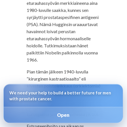
eturauhassyövän merkkiaineena aina
1980-luvulle saakka, kunnes sen
syrjäytti prostataspesifinen antigeeni
(PSA). Nämä Hugginsin uraauurtavat
havainnot loivat perustan
eturauhassyövän hormonaaliselle
hoidolle. Tutkimuksistaan hänet
palkittiin Nobelin palkinnolla vuonna
1966.
Pian tämän jälkeen 1940-luvulla
“kirurginen kastraatioaalto” eli
kivesten poistoleikkaus (orkiektomia)
We need your help to build a better future for men
pyyhkäisi yli Yhdysvaltojen ja varsin
with prostate cancer.
nopeasti kirurginen kastraatio
omaksuttiin käyväksi hoidoksi
Euroopassa ja myös Suomessa (9, 10).
Open
Estrogeenihoito saa aikaan ns.