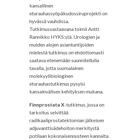
kansallinen
eturauhassyöpäkudossiruprojekti on
hyvässä vauhdissa.
Tutkimusvastaavana toimii Antti
Rannikko HYKS:stä. Urologien ja
muiden alojen asiantuntijoiden
mielestä tutkimus on ehdottomasti
saatava etenemään suunnitellulla
tavalla, jotta suomalainen
molekyylibiologinen
eturauhastutkimus pysyisi
kansainvälisen kehityksen mukana.
Finnprostata X
-tutkimus, jossa on
tarkoitus selvittää
radikaaliprostatektomian jälkeisen
adjuvanttisädehoiton merkitystä
potilaan kokonaisennusteen kannalta.