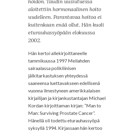
hoidon. Taudin uusiutuessa
aloitettiin hormonaalinen hoito
uudelleen. Parantavaa hoitoa ei
kuitenkaan enää ollut. Hän kuoli
eturauhassyöpään elokuussa
2002.
Hän kertoi allekirjoittaneelle
tammikuussa 1997 Meilahden
sairaalassa polikliinisen
jälkitarkastuksen yhteydessä
saaneensa luettavakseen edellisenä
vuonna ilmestyneen amerikkalaisen
kirjailijan ja kirjankustantajan Michael
Kordan kirjoittaman kirjan: ”Man to
Man: Surviving Prostate Cancer”.
Hänellä oli todettu eturauhassyöpä
syksyllä 1994. Kirjassaan hän kertoo