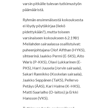
varsin pitkälle tulevan tutkimustyön
päämääristä.
Ryhmän ensimmäisestä kokouksesta
ei löydy pöytäkirjaa (liekö
pidettykään?), mutta toiseen
varsinaiseen kokoukseen 6.2.1981
Meilahden sairaalassa osallistuivat:
puheenjohtajana Olof Alfthan (HYKS),
sihteerinä Jaakko Permi (E-SKS), Aito
Waris (P-KKS), Olavi Lukkarinen (E-
PKS), Harri Juusela (Jorvin sairaala),
Sakari Rannikko (Koskelan sairaala),
Jaakko Seppänen (TaKS), Pellervo
Petäys (ÄAS), Kari Halme (K-HKS),
Matti Saarialho (D-laitos) ja Erkki
Hansson (VKS).