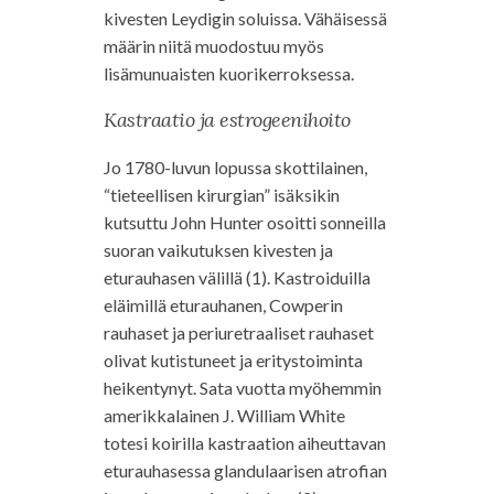
kivesten Leydigin soluissa. Vähäisessä
määrin niitä muodostuu myös
lisämunuaisten kuorikerroksessa.
Kastraatio ja estrogeenihoito
Jo 1780-luvun lopussa skottilainen,
“tieteellisen kirurgian” isäksikin
kutsuttu John Hunter osoitti sonneilla
suoran vaikutuksen kivesten ja
eturauhasen välillä (1). Kastroiduilla
eläimillä eturauhanen, Cowperin
rauhaset ja periuretraaliset rauhaset
olivat kutistuneet ja eritystoiminta
heikentynyt. Sata vuotta myöhemmin
amerikkalainen J. William White
totesi koirilla kastraation aiheuttavan
eturauhasessa glandulaarisen atrofian