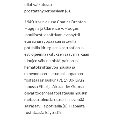
ollut vaikutusta
prostatahyperplasiaan (6).
1940-luvun alussa Charles Brenton
Huggins ja Clarence V. Hodges
lopullisesti osoittivat levinnyttä
eturauhassyöpää sairastavilla
potilailla kirurgisen kastraation ja
estrogeenilääkityksen saavan aikaan
kipujen vähenemistä, painon ja
hematokriittiarvon nousua ja
nimenomaan seerumin happaman
fosfataasin laskun (7). 1930-luvun
lopussa Ethel ja Alexander Gutman
olivat todenneet fosfataasin nousun
metastasoinutta eturauhassyöpää
sairastavilla potilailla (8). Hapanta
fosfataasia käytettiin