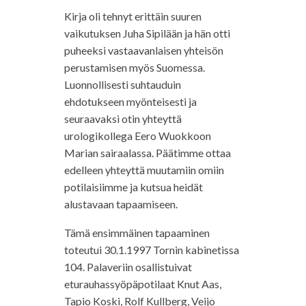
Kirja oli tehnyt erittäin suuren
vaikutuksen Juha Sipilään ja hän otti
puheeksi vastaavanlaisen yhteisön
perustamisen myös Suomessa.
Luonnollisesti suhtauduin
ehdotukseen myönteisesti ja
seuraavaksi otin yhteyttä
urologikollega Eero Wuokkoon
Marian sairaalassa. Päätimme ottaa
edelleen yhteyttä muutamiin omiin
potilaisiimme ja kutsua heidät
alustavaan tapaamiseen.
Tämä ensimmäinen tapaaminen
toteutui 30.1.1997 Tornin kabinetissa
104. Palaveriin osallistuivat
eturauhassyöpäpotilaat Knut Aas,
Tapio Koski, Rolf Kullberg, Veijo