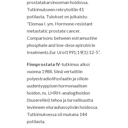
prostatakarsinooman hoidossa.
Tutkimukseen rekrytoitiin 41
potilasta. Tulokset on julkaistu:
”Elomaa I. ym. Hormone-resistant
metastatic prostate cancer.
Comparisons between estramustine
phosphate and low-dose epirubicin
treatments.Eur Urol1991;19(1):12-5”.
Finnprostata IV
-tutkimus alkoi
vuonna 1988. Siinä vertailtiin
polyestradiolifosfaatin ja silloin
uudentyyppisen hormonaalisen
hoidon, ns. LHRH-analogihoidon
(busereliini) tehoa ja turvallisuutta
levinneen eturauhassyövän hoidossa.
Tutkimuksessa oli mukana 144
potilasta.