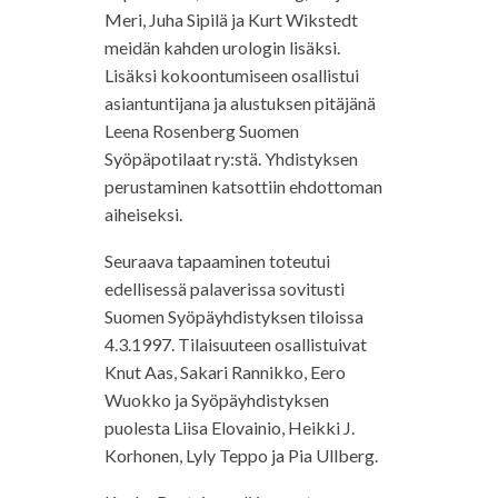
Meri, Juha Sipilä ja Kurt Wikstedt
meidän kahden urologin lisäksi.
Lisäksi kokoontumiseen osallistui
asiantuntijana ja alustuksen pitäjänä
Leena Rosenberg Suomen
Syöpäpotilaat ry:stä. Yhdistyksen
perustaminen katsottiin ehdottoman
aiheiseksi.
Seuraava tapaaminen toteutui
edellisessä palaverissa sovitusti
Suomen Syöpäyhdistyksen tiloissa
4.3.1997. Tilaisuuteen osallistuivat
Knut Aas, Sakari Rannikko, Eero
Wuokko ja Syöpäyhdistyksen
puolesta Liisa Elovainio, Heikki J.
Korhonen, Lyly Teppo ja Pia Ullberg.