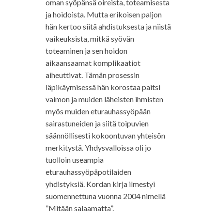
oman syöpänsä oireista, toteamisesta
ja hoidoista. Mutta erikoisen paljon
hän kertoo siitä ahdistuksesta ja niistä
vaikeuksista, mitkä syövän
toteaminen ja sen hoidon
aikaansaamat komplikaatiot
aiheuttivat. Tämän prosessin
läpikäymisessä hän korostaa paitsi
vaimon ja muiden läheisten ihmisten
myös muiden eturauhassyöpään
sairastuneiden ja siitä toipuvien
säännöllisesti kokoontuvan yhteisön
merkitystä. Yhdysvalloissa oli jo
tuolloin useampia
eturauhassyöpäpotilaiden
yhdistyksiä. Kordan kirja ilmestyi
suomennettuna vuonna 2004 nimellä
”Mitään salaamatta”.