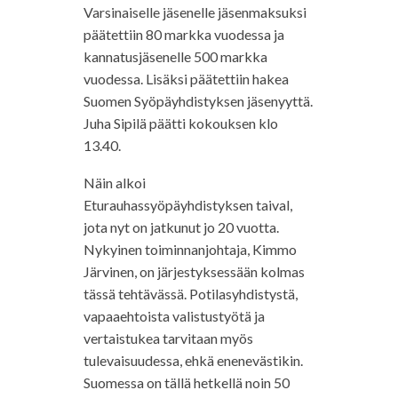
Varsinaiselle jäsenelle jäsenmaksuksi
päätettiin 80 markka vuodessa ja
kannatusjäsenelle 500 markka
vuodessa. Lisäksi päätettiin hakea
Suomen Syöpäyhdistyksen jäsenyyttä.
Juha Sipilä päätti kokouksen klo
13.40.
Näin alkoi
Eturauhassyöpäyhdistyksen taival,
jota nyt on jatkunut jo 20 vuotta.
Nykyinen toiminnanjohtaja, Kimmo
Järvinen, on järjestyksessään kolmas
tässä tehtävässä. Potilasyhdistystä,
vapaaehtoista valistustyötä ja
vertaistukea tarvitaan myös
tulevaisuudessa, ehkä enenevästikin.
Suomessa on tällä hetkellä noin 50