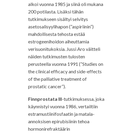
alkoi vuonna 1985 ja siinä oli mukana
200 potilasta. Lisäksi tähän
tutkimukseen sisältyi selvitys
asetosalisyylihapon (“aspiriinin”)
mahdollisesta tehosta estää
estrogeenihoidon aiheuttamia
verisuonitukoksia. Jussi Aro väitteli
näiden tutkimusten tulosten
perusteella vuonna 1991 (“Studies on
the clinical efficacy and side-effects
of the palliative treatment of
prostatic cancer”).
Finnprostata III
-tutkimuksessa, joka
käynnistyi vuonna 1986, vertailtiin
estramustiinifosfaatin ja matala-
annoksisen epirubisiinin tehoa
hormonirefraktäärin