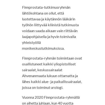
Finnprostata-tutkimusryhmän
lähtökohtana on ollut, että
luotettavaa ja käytännön lääkärin
työhön liittyvää kliinistä tutkimusta
voidaan saada aikaan vain riittävän
laajapohjaisella ja hyvin toimivalla
yhteistyöllä
monikeskustutkimuksissa.
Finnprostata-ryhmän toimintaan ovat
osallistuneet kaikki yliopistolliset
sairaalat, keskussairaalat
Ahvenanmaata lukuun ottamatta ja
lähes kaikki alue- ja paikallissairaalat,
joissa on toiminut urologi.
Vuonna 2020 Finnprostata-ryhmällä
on aihetta juhlaan, kun 40 vuotta