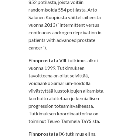
852 potilasta, joista voitiin
randomisoida 554 potilasta. Arto
Salonen Kuopiosta väitteli aiheesta
vuonna 2013 (“Intermittent versus
continuous androgen deprivation in
patients with advanced prostate
cancer”).
Finnprostata VIII
-tutkimus alkoi
vuonna 1999. Tutkimuksen
tavoitteena on ollut selvittää,
voidaanko Samarium-hoidolla
viivästyttää luustokipujen alkamista,
kun hoito aloitetaan jo kemiallisen
progression toteamisvaiheessa.
Tutkimuksen koordinaattorina on
toiminut Teuvo Tammela TaYS:sta.
Finnprostata IX
-tutkimus eli ns.