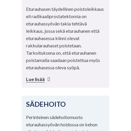
Eturauhasen täydellinen poistoleikkaus
eli radikaaliprostatektomia on
eturauhassyövän takia tehtävä
leikkaus, jossa sekä eturauhanen että
eturauhasessa kiinni olevat
rakkularauhaset poistetaan.
Tarkoituksena on, että eturauhanen
poistamalla saadaan poistettua myös
eturauhasessa oleva syöpä.
Lue lisää
SÄDEHOITO
Perinteinen sädehoitomuoto
eturauhassyövän hoidossa on kehon