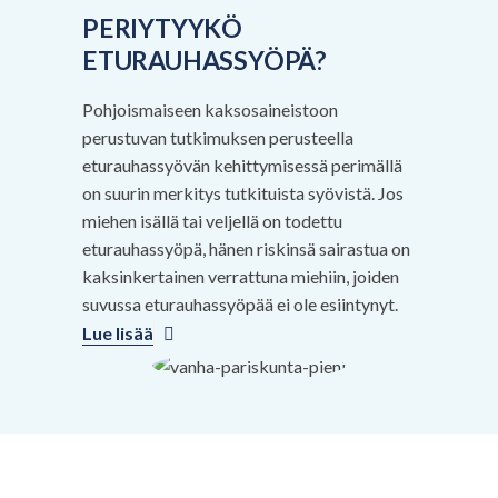
PERIYTYYKÖ
ETURAUHASSYÖPÄ?
Pohjoismaiseen kaksosaineistoon
perustuvan tutkimuksen perusteella
eturauhassyövän kehittymisessä perimällä
on suurin merkitys tutkituista syövistä. Jos
miehen isällä tai veljellä on todettu
eturauhassyöpä, hänen riskinsä sairastua on
kaksinkertainen verrattuna miehiin, joiden
suvussa eturauhassyöpää ei ole esiintynyt.
Lue lisää