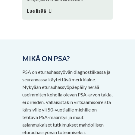
Lue lisää
MIKÄ ON PSA?
PSA on eturauhassyövän diagnostiikassa ja
seurannassa käytettävä merkkiaine.
Nykyään eturauhassyöpäepäily herää
useimmiten koholla olevan PSA-arvon takia,
ei oireiden. Vähäisistäkin virtsaamisoireista
kärsiville yli 50-vuotiaille miehille on
tehtävä PSA-määritys ja muut
asianmukaiset tutkimukset mahdollisen
eturauhassyövän toteamiseksi.