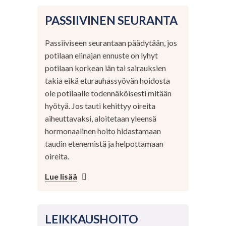
PASSIIVINEN SEURANTA
Passiiviseen seurantaan päädytään, jos
potilaan elinajan ennuste on lyhyt
potilaan korkean iän tai sairauksien
takia eikä eturauhassyövän hoidosta
ole potilaalle todennäköisesti mitään
hyötyä. Jos tauti kehittyy oireita
aiheuttavaksi, aloitetaan yleensä
hormonaalinen hoito hidastamaan
taudin etenemistä ja helpottamaan
oireita.
Lue lisää
LEIKKAUSHOITO