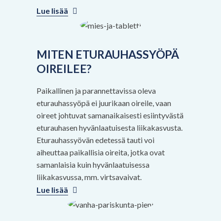
Lue lisää
MITEN ETURAUHASSYÖPÄ
OIREILEE?
Paikallinen ja parannettavissa oleva
eturauhassyöpä ei juurikaan oireile, vaan
oireet johtuvat samanaikaisesti esiintyvästä
eturauhasen hyvänlaatuisesta liikakasvusta.
Eturauhassyövän edetessä tauti voi
aiheuttaa paikallisia oireita, jotka ovat
samanlaisia kuin hyvänlaatuisessa
liikakasvussa, mm. virtsavaivat.
Lue lisää