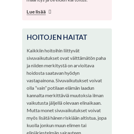
Lue lisää
HOITOJEN HAITAT
Kaikkiin hoitoihin liittyvät
sivuvaikutukset ovat välttämätön paha
ja niiden merkitystä on arvioitava
hoidosta saatavan hyödyn
vastapainona. Sivuvaikutukset voivat
olla ”vain” potilaan elämän laadun
kannalta merkittäviä muutoksia ilman
vaikutusta jäljellä olevaan elinaikaan.
Mutta monet sivuvaikutukset voivat
myös lisätä hänen riskiään altistua, jopa
kuolla jonkun muun elimen tai
elinjärjestelmän sairauteen.