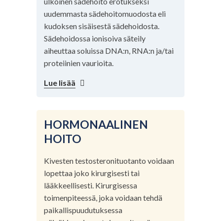
ulkoinen sädehoito erotukseksi
uudemmasta sädehoitomuodosta eli
kudoksen sisäisestä sädehoidosta.
Sädehoidossa ionisoiva säteily
aiheuttaa soluissa DNA:n, RNA:n ja/tai
proteiinien vaurioita.
Lue lisää
HORMONAALINEN
HOITO
Kivesten testosteronituotanto voidaan
lopettaa joko kirurgisesti tai
lääkkeellisesti. Kirurgisessa
toimenpiteessä, joka voidaan tehdä
paikallispuudutuksessa