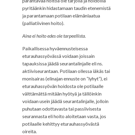
parantavaa hoitoa ole tarjolla ja hoidoilla
pyritäänkin hidastamaan taudin etenemistä
ja parantamaan potilaan elämänlaatua
(palliatiivinen hoito).
Aina ei hoito edes ole tarpeellista.
Paikallisessa hyväennusteisessa
eturauhassyövässä voidaan joissain
tapauksissa jäädä seurantalinjalle eli ns.
aktiiviseurantaan. Potilaan ollessa iäkäs tai
monisairas (elinajan ennuste on ”lyhyt”), ei
eturauhassyövän hoidosta ole potilaalle
välttämättä mitään hyötyä ja tällöinkin
voidaan usein jäädä seurantalinjalle, jolloin
puhutaan odottavasta tai passiivisesta
seurannasta eli hoito aloitetaan vasta, jos
potilaalle kehittyy eturauhassyövästä
oireita.