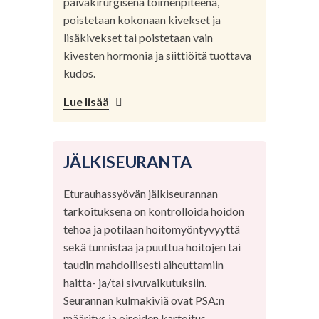
päiväkirurgisena toimenpiteenä,
poistetaan kokonaan kivekset ja
lisäkivekset tai poistetaan vain
kivesten hormonia ja siittiöitä tuottava
kudos.
Lue lisää
JÄLKISEURANTA
Eturauhassyövän jälkiseurannan
tarkoituksena on kontrolloida hoidon
tehoa ja potilaan hoitomyöntyvyyttä
sekä tunnistaa ja puuttua hoitojen tai
taudin mahdollisesti aiheuttamiin
haitta- ja/tai sivuvaikutuksiin.
Seurannan kulmakiviä ovat PSA:n
määritys ja oireiden kartoitus.