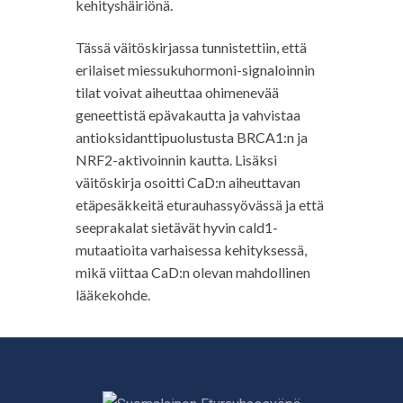
kehityshäiriönä.
Tässä väitöskirjassa tunnistettiin, että
erilaiset miessukuhormoni-signaloinnin
tilat voivat aiheuttaa ohimenevää
geneettistä epävakautta ja vahvistaa
antioksidanttipuolustusta BRCA1:n ja
NRF2-aktivoinnin kautta. Lisäksi
väitöskirja osoitti CaD:n aiheuttavan
etäpesäkkeitä eturauhassyövässä ja että
seeprakalat sietävät hyvin cald1-
mutaatioita varhaisessa kehityksessä,
mikä viittaa CaD:n olevan mahdollinen
lääkekohde.