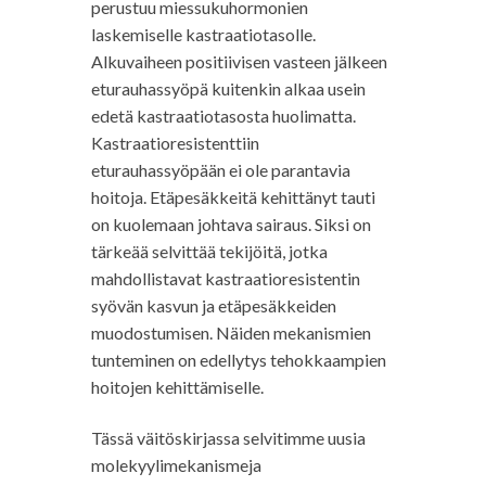
perustuu miessukuhormonien
laskemiselle kastraatiotasolle.
Alkuvaiheen positiivisen vasteen jälkeen
eturauhassyöpä kuitenkin alkaa usein
edetä kastraatiotasosta huolimatta.
Kastraatioresistenttiin
eturauhassyöpään ei ole parantavia
hoitoja. Etäpesäkkeitä kehittänyt tauti
on kuolemaan johtava sairaus. Siksi on
tärkeää selvittää tekijöitä, jotka
mahdollistavat kastraatioresistentin
syövän kasvun ja etäpesäkkeiden
muodostumisen. Näiden mekanismien
tunteminen on edellytys tehokkaampien
hoitojen kehittämiselle.
Tässä väitöskirjassa selvitimme uusia
molekyylimekanismeja