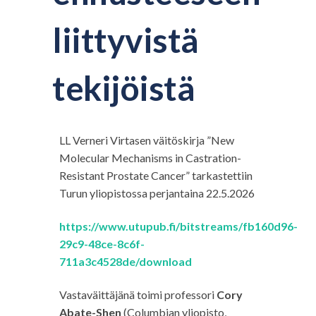
liittyvistä
tekijöistä
LL Verneri Virtasen väitöskirja ”New
Molecular Mechanisms in Castration-
Resistant Prostate Cancer” tarkastettiin
Turun yliopistossa perjantaina 22.5.2026
https://www.utupub.fi/bitstreams/fb160d96-
29c9-48ce-8c6f-
711a3c4528de/download
Vastaväittäjänä toimi professori
Cory
Abate-Shen
(Columbian yliopisto,