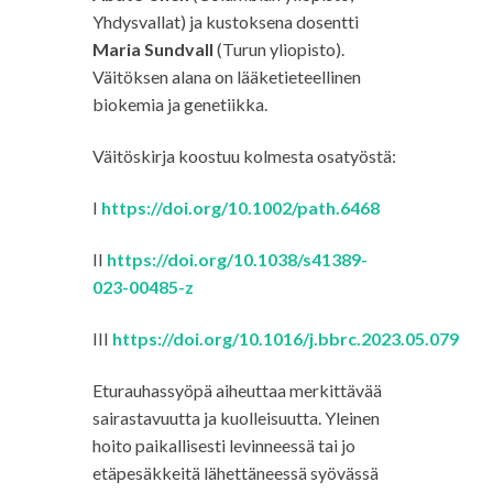
Yhdysvallat) ja kustoksena dosentti
Maria Sundvall
(Turun yliopisto).
Väitöksen alana on lääketieteellinen
biokemia ja genetiikka.
Väitöskirja koostuu kolmesta osatyöstä:
I
https://doi.org/10.1002/path.6468
II
https://doi.org/10.1038/s41389-
023-00485-z
III
https://doi.org/10.1016/j.bbrc.2023.05.079
Eturauhassyöpä aiheuttaa merkittävää
sairastavuutta ja kuolleisuutta. Yleinen
hoito paikallisesti levinneessä tai jo
etäpesäkkeitä lähettäneessä syövässä