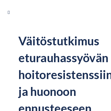
Väitöstutkimus
eturauhassyövän
hoitoresistenssii
ja huonoon
ennusteeseen