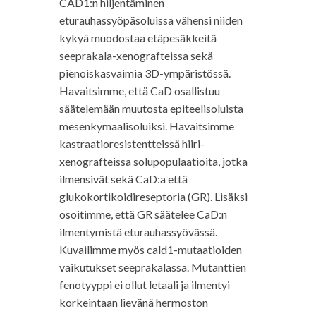
CAD1:n hiljentäminen
eturauhassyöpäsoluissa vähensi niiden
kykyä muodostaa etäpesäkkeitä
seeprakala-xenografteissa sekä
pienoiskasvaimia 3D-ympäristössä.
Havaitsimme, että CaD osallistuu
säätelemään muutosta epiteelisoluista
mesenkymaalisoluiksi. Havaitsimme
kastraatioresistentteissä hiiri-
xenografteissa solupopulaatioita, jotka
ilmensivät sekä CaD:a että
glukokortikoidireseptoria (GR). Lisäksi
osoitimme, että GR säätelee CaD:n
ilmentymistä eturauhassyövässä.
Kuvailimme myös cald1-mutaatioiden
vaikutukset seeprakalassa. Mutanttien
fenotyyppi ei ollut letaali ja ilmentyi
korkeintaan lievänä hermoston