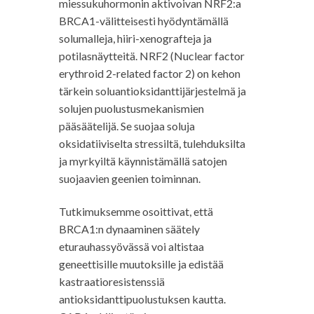
miessukuhormonin aktivoivan NRF2:a
BRCA1-välitteisesti hyödyntämällä
solumalleja, hiiri-xenografteja ja
potilasnäytteitä. NRF2
(Nuclear factor
erythroid 2-related factor 2) on kehon
tärkein soluantioksidanttijärjestelmä ja
solujen puolustusmekanismien
pääsäätelijä. Se suojaa soluja
oksidatiiviselta stressiltä, tulehduksilta
ja myrkyiltä käynnistämällä satojen
suojaavien geenien toiminnan.
Tutkimuksemme osoittivat, että
BRCA1:n dynaaminen säätely
eturauhassyövässä voi altistaa
geneettisille muutoksille ja edistää
kastraatioresistenssiä
antioksidanttipuolustuksen kautta.