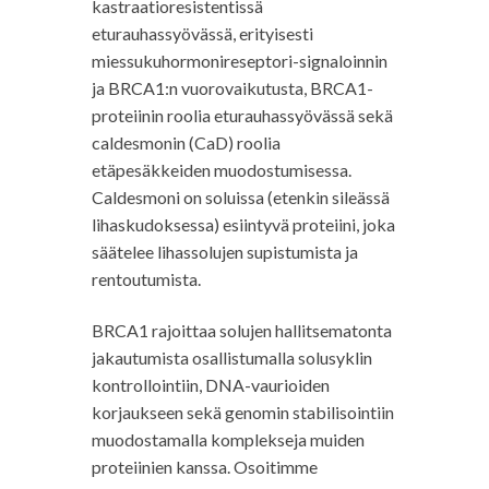
kastraatioresistentissä
eturauhassyövässä, erityisesti
miessukuhormonireseptori-signaloinnin
ja BRCA1:n vuorovaikutusta, BRCA1-
proteiinin roolia eturauhassyövässä sekä
caldesmonin (CaD) roolia
etäpesäkkeiden muodostumisessa.
Caldesmoni
on
soluissa (etenkin sileässä
lihaskudoksessa) esiintyvä proteiini, joka
säätelee lihassolujen supistumista ja
rentoutumista.
BRCA1
rajoittaa solujen hallitsematonta
jakautumista osallistumalla solusyklin
kontrollointiin, DNA-vaurioiden
korjaukseen sekä genomin stabilisointiin
muodostamalla komplekseja muiden
proteiinien kanssa.
Osoitimme