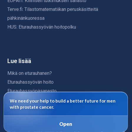
EUPATI: Kliinisen tutkimuksen sanasto
Terve.fi: Tilastomatematiikan peruskäsitteitä
pähkinänkuoressa
HUS: Eturauhassyövän hoitopolku
Lue lisää
Mikä on eturauhanen?
Eturauhassyövän hoito
Eturauhassyöpäsanasto
Tietosuojaseloste
We need your help to build a better future for men
with prostate cancer.
Open