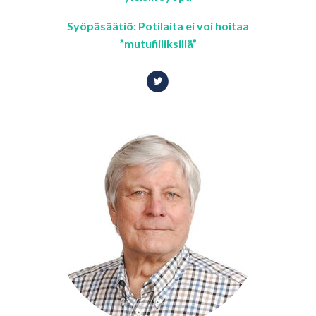
Syöpäsäätiö: Potilaita ei voi hoitaa
”mutufiiliksillä”