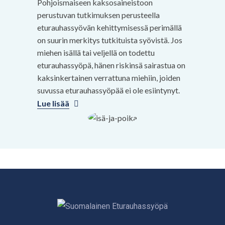
Pohjoismaiseen kaksosaineistoon
perustuvan tutkimuksen perusteella
eturauhassyövän kehittymisessä perimällä
on suurin merkitys tutkituista syövistä. Jos
miehen isällä tai veljellä on todettu
eturauhassyöpä, hänen riskinsä sairastua on
kaksinkertainen verrattuna miehiin, joiden
suvussa eturauhassyöpää ei ole esiintynyt.
Lue lisää