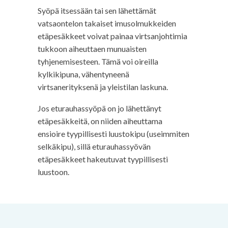
Syöpä itsessään tai sen lähettämät
vatsaontelon takaiset imusolmukkeiden
etäpesäkkeet voivat painaa virtsanjohtimia
tukkoon aiheuttaen munuaisten
tyhjenemisesteen. Tämä voi oireilla
kylkikipuna, vähentyneenä
virtsanerityksenä ja yleistilan laskuna.
Jos eturauhassyöpä on jo lähettänyt
etäpesäkkeitä, on niiden aiheuttama
ensioire tyypillisesti luustokipu (useimmiten
selkäkipu), sillä eturauhassyövän
etäpesäkkeet hakeutuvat tyypillisesti
luustoon.