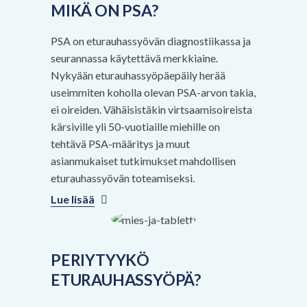
MIKÄ ON PSA?
PSA on eturauhassyövän diagnostiikassa ja
seurannassa käytettävä merkkiaine.
Nykyään eturauhassyöpäepäily herää
useimmiten koholla olevan PSA-arvon takia,
ei oireiden. Vähäisistäkin virtsaamisoireista
kärsiville yli 50-vuotiaille miehille on
tehtävä PSA-määritys ja muut
asianmukaiset tutkimukset mahdollisen
eturauhassyövän toteamiseksi.
Lue lisää
PERIYTYYKÖ
ETURAUHASSYÖPÄ?