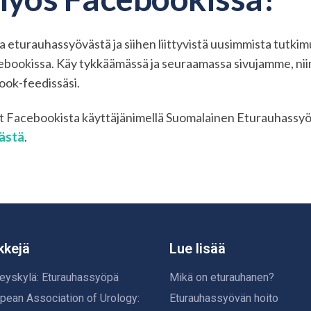
 eturauhassyövästä ja siihen liittyvistä uusimmista tutkim
bookissa. Käy tykkäämässä ja seuraamassa sivujamme, niin
ook-feedissäsi.
t Facebookista käyttäjänimellä Suomalainen Eturauhassyö
ästä
.
kkejä
Lue lisää
eyskylä: Eturauhassyöpä
Mikä on eturauhanen?
pean Association of Urology:
Eturauhassyövän hoito