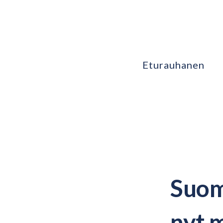
Eturauhanen
Suom
nyt 