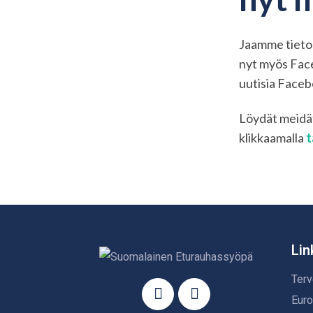
Jaamme tietoa
nyt myös Face
uutisia Faceb
Löydät meidä
klikkaamalla
t
Lin
Terv
Euro