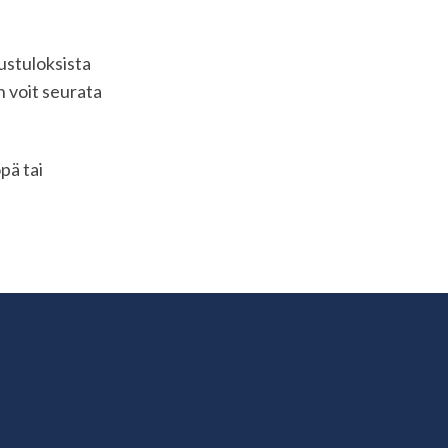
ustuloksista
 voit seurata
pä tai