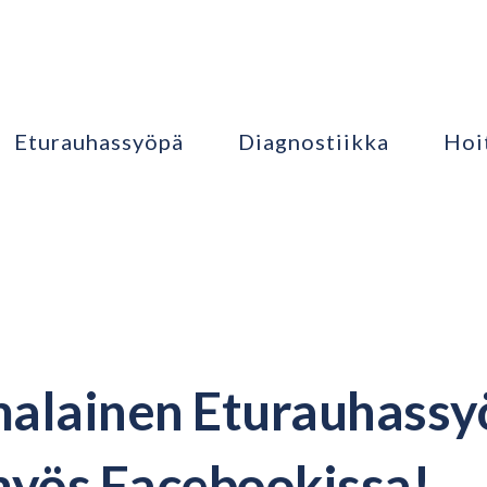
Eturauhassyöpä
Diagnostiikka
Hoi
alainen Eturauhassy
myös Facebookissa!