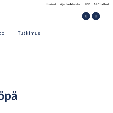
Ihmiset
Ajankohtaista
UKK
AI Chatbot
to
Tutkimus
öpä