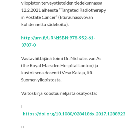
yliopiston terveystieteiden tiedekunnassa
12.2.2021 aiheesta ”Targeted Radiotherapy
in Postate Cancer” (Eturauhassyövän
kohdennettu sädehoito).
http://urn.fi/URN:ISBN:978-952-61-
3707-0
Vastaväittäjänä toimi Dr. Nicholas van As
(the Royal Marsden Hospital Lontoo) ja
kustoksena dosentti Vesa Kataja, Itä-
Suomen yliopistosta.
Väitöskirja koostuu neljästä osatyöstä:
I
https://doi.org/10.1080/0284186x.2017.1288923
II