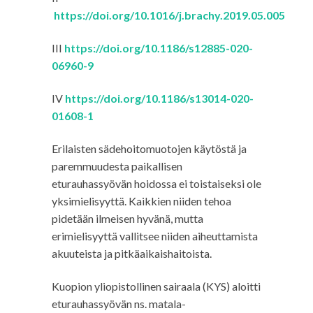
https://doi.org/10.1016/j.brachy.2019.05.005
III
https://doi.org/10.1186/s12885-020-
06960-9
IV
https://doi.org/10.1186/s13014-020-
01608-1
Erilaisten sädehoitomuotojen käytöstä ja
paremmuudesta paikallisen
eturauhassyövän hoidossa ei toistaiseksi ole
yksimielisyyttä. Kaikkien niiden tehoa
pidetään ilmeisen hyvänä, mutta
erimielisyyttä vallitsee niiden aiheuttamista
akuuteista ja pitkäaikaishaitoista.
Kuopion yliopistollinen sairaala (KYS) aloitti
eturauhassyövän ns. matala-