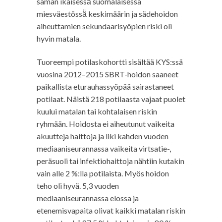
saman ikäisessä̈ suomalaisessa
miesväestössä̈ keskimäärin ja sädehoidon
aiheuttamien sekundaarisyöpien riski oli
hyvin matala.
Tuoreempi potilaskohortti sisältää KYS:ssä
vuosina 2012–2015 SBRT-hoidon saaneet
paikallista eturauhassyöpää sairastaneet
potilaat. Näistä 218 potilaasta vajaat puolet
kuului matalan tai kohtalaisen riskin
ryhmään. Hoidosta ei aiheutunut vaikeita
akuutteja haittoja ja liki kahden vuoden
mediaaniseurannassa vaikeita virtsatie-,
peräsuoli tai infektiohaittoja nähtiin kutakin
vain alle 2 %:lla potilaista. Myös hoidon
teho oli hyvä. 5,3 vuoden
mediaaniseurannassa elossa ja
etenemisvapaita olivat kaikki matalan riskin