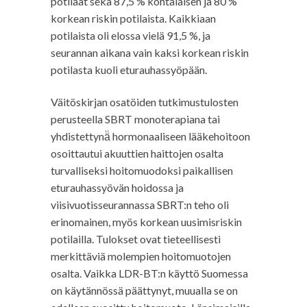
potilaat sekä 87,5 % kohtalaisen ja 80 %
korkean riskin potilaista. Kaikkiaan
potilaista oli elossa vielä 91,5 %, ja
seurannan aikana vain kaksi korkean riskin
potilasta kuoli eturauhassyöpään.
Väitöskirjan osatöiden tutkimustulosten
perusteella SBRT monoterapiana tai
yhdistettynä̈ hormonaaliseen lääkehoitoon
osoittautui akuuttien haittojen osalta
turvalliseksi hoitomuodoksi paikallisen
eturauhassyövän hoidossa ja
viisivuotisseurannassa SBRT:n teho oli
erinomainen, myös korkean uusimisriskin
potilailla. Tulokset ovat tieteellisesti
merkittäviä molempien hoitomuotojen
osalta. Vaikka LDR-BT:n käyttö Suomessa
on käytännössä päättynyt, muualla se on