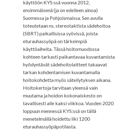
käyttöön KYS:ssä vuonna 2012,
ensimmäisenä (ja on edelleen ainoa)
Suomessa ja Pohjoismaissa. Sen avulla
toteutetaan ns. stereotaktista sädehoitoa
(SBRT) paikallisissa syövissä, joista
eturauhassyöpä on tärkeimpiä
käyttöaiheita. Tässä hoitomuodossa
kohteen tarkasti paikantavaa kuvantamista
hyödyntävät sädehoitolaitteet takaavat
tarkan kohdentamisen kuvantamalla
hoitokohdetta myös säteilytyksen aikana.
Hoitokertoja tarvitaan yleensä vain
muutama ja hoidon kokonaiskesto on
tavallisesti alle kaksi viikkoa. Vuoden 2020
loppuun mennessä KYS:ssä on tällä
menetelmällä hoidettu liki 1200
eturauhassyöpäpotilasta.