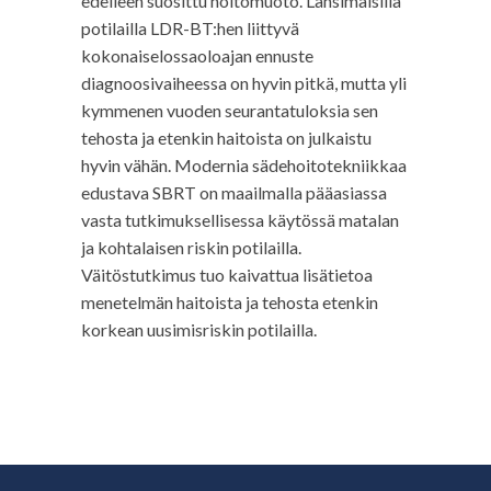
edelleen suosittu hoitomuoto. Länsimaisilla
potilailla LDR-BT:hen liittyvä
kokonaiselossaoloajan ennuste
diagnoosivaiheessa on hyvin pitkä, mutta yli
kymmenen vuoden seurantatuloksia sen
tehosta ja etenkin haitoista on julkaistu
hyvin vähän. Modernia sädehoitotekniikkaa
edustava SBRT on maailmalla pääasiassa
vasta tutkimuksellisessa käytössä matalan
ja kohtalaisen riskin potilailla.
Väitöstutkimus tuo kaivattua lisätietoa
menetelmän haitoista ja tehosta etenkin
korkean uusimisriskin potilailla.