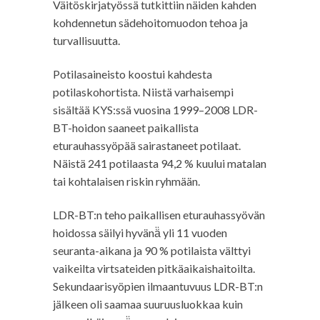
Väitöskirjatyössä tutkittiin näiden kahden
kohdennetun sädehoitomuodon tehoa ja
turvallisuutta.
Potilasaineisto koostui kahdesta
potilaskohortista. Niistä varhaisempi
sisältää KYS:ssä vuosina 1999–2008 LDR-
BT-hoidon saaneet paikallista
eturauhassyöpää sairastaneet potilaat.
Näistä 241 potilaasta 94,2 % kuului matalan
tai kohtalaisen riskin ryhmään.
LDR-BT:n teho paikallisen eturauhassyövän
hoidossa säilyi hyvänä̈ yli 11 vuoden
seuranta-aikana ja 90 % potilaista välttyi
vaikeilta virtsateiden pitkäaikaishaitoilta.
Sekundaarisyöpien ilmaantuvuus LDR-BT:n
jälkeen oli saamaa suuruusluokkaa kuin