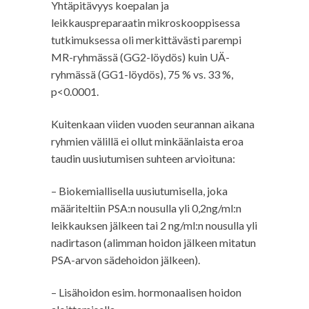
Yhtäpitävyys koepalan ja
leikkauspreparaatin mikroskooppisessa
tutkimuksessa oli merkittävästi parempi
MR-ryhmässä (GG2-löydös) kuin UÄ-
ryhmässä (GG1-löydös), 75 % vs. 33 %,
p<0.0001.
Kuitenkaan viiden vuoden seurannan aikana
ryhmien välillä ei ollut minkäänlaista eroa
taudin uusiutumisen suhteen arvioituna:
– Biokemiallisella uusiutumisella, joka
määriteltiin PSA:n nousulla yli 0,2ng/ml:n
leikkauksen jälkeen tai 2 ng/ml:n nousulla yli
nadirtason (alimman hoidon jälkeen mitatun
PSA-arvon sädehoidon jälkeen).
– Lisähoidon esim. hormonaalisen hoidon