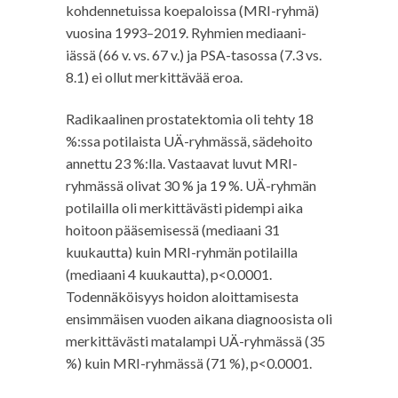
kohdennetuissa koepaloissa (MRI-ryhmä)
vuosina 1993–2019. Ryhmien mediaani-
iässä (66 v. vs. 67 v.) ja PSA-tasossa (7.3 vs.
8.1) ei ollut merkittävää eroa.
Radikaalinen prostatektomia oli tehty 18
%:ssa potilaista UÄ-ryhmässä, sädehoito
annettu 23 %:lla. Vastaavat luvut MRI-
ryhmässä olivat 30 % ja 19 %. UÄ-ryhmän
potilailla oli merkittävästi pidempi aika
hoitoon pääsemisessä (mediaani 31
kuukautta) kuin MRI-ryhmän potilailla
(mediaani 4 kuukautta), p<0.0001.
Todennäköisyys hoidon aloittamisesta
ensimmäisen vuoden aikana diagnoosista oli
merkittävästi matalampi UÄ-ryhmässä (35
%) kuin MRI-ryhmässä (71 %), p<0.0001.