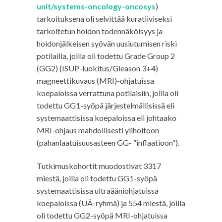
unit/systems-oncology-oncosys
)
tarkoituksena oli selvittää kuratiiviseksi
tarkoitetun hoidon todennäköisyys ja
hoidonjälkeisen syövän uusiutumisen riski
potilailla, joilla oli todettu Grade Group 2
(GG2) (ISUP-luokitus/Gleason 3+4)
magneettikuvaus (MRI)-ohjatuissa
koepaloissa verrattuna potilaisiin, joilla oli
todettu GG1-syöpä järjestelmällisissä eli
systemaattisissa koepaloissa eli johtaako
MRI-ohjaus mahdollisesti ylihoitoon
(pahanlaatuisuusasteen GG- ”inflaatioon”).
Tutkimuskohortit muodostivat 3317
miestä, joilla oli todettu GG1-syöpä
systemaattisissa ultraääniohjatuissa
koepaloissa (UÄ-ryhmä) ja 554 miestä, joilla
oli todettu GG2-syöpä MRI-ohjatuissa