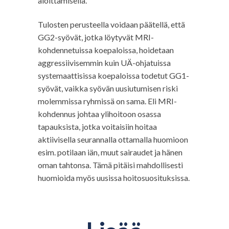
aloittamisella.
Tulosten perusteella voidaan päätellä, että
GG2-syövät, jotka löytyvät MRI-
kohdennetuissa koepaloissa, hoidetaan
aggressiivisemmin kuin UÄ-ohjatuissa
systemaattisissa koepaloissa todetut GG1-
syövät, vaikka syövän uusiutumisen riski
molemmissa ryhmissä on sama. Eli MRI-
kohdennus johtaa ylihoitoon osassa
tapauksista, jotka voitaisiin hoitaa
aktiivisella seurannalla ottamalla huomioon
esim. potilaan iän, muut sairaudet ja hänen
oman tahtonsa. Tämä pitäisi mahdollisesti
huomioida myös uusissa hoitosuosituksissa.