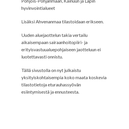
Pohjois-Pohjanmaan, Kainuun ja Lapin
hyvinvointialueet
Lisäksi Ahvenanmaa tilastoidaan erikseen.
Uuden aluejaottelun takia vertailu
aikaisempaan sairaanhoitopiiri- ja
erityisvastuualuepohjaiseen jaotteluun ei
luotettavasti onnistu.
Tällä sivustolla on nyt julkaistu
yksityiskohtaisempia koko maata koskevia
tilastotietoja eturauhassyövän
esiintymisestä ja ennusteesta.