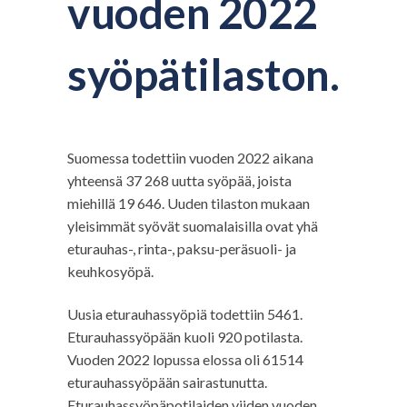
vuoden 2022
syöpätilaston.
Suomessa todettiin vuoden 2022 aikana
yhteensä 37 268 uutta syöpää, joista
miehillä 19 646. Uuden tilaston mukaan
yleisimmät syövät suomalaisilla ovat yhä
eturauhas-, rinta-, paksu-peräsuoli- ja
keuhkosyöpä.
Uusia eturauhassyöpiä todettiin 5461.
Eturauhassyöpään kuoli 920 potilasta.
Vuoden 2022 lopussa elossa oli 61514
eturauhassyöpään sairastunutta.
Eturauhassyöpäpotilaiden viiden vuoden