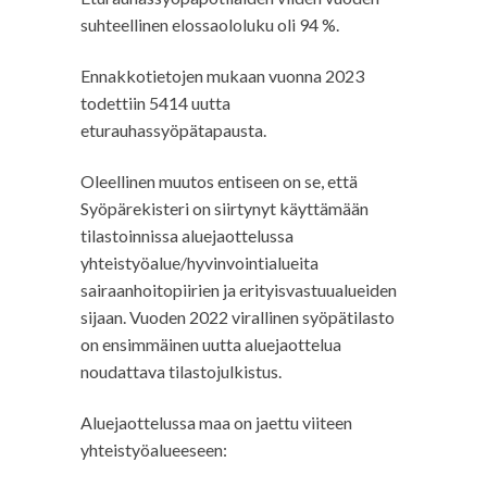
suhteellinen elossaololuku oli 94 %.
Ennakkotietojen mukaan vuonna 2023
todettiin 5414 uutta
eturauhassyöpätapausta.
Oleellinen muutos entiseen on se, että
Syöpärekisteri on siirtynyt käyttämään
tilastoinnissa aluejaottelussa
yhteistyöalue/hyvinvointialueita
sairaanhoitopiirien ja erityisvastuualueiden
sijaan. Vuoden 2022 virallinen syöpätilasto
on ensimmäinen uutta aluejaottelua
noudattava tilastojulkistus.
Aluejaottelussa maa on jaettu viiteen
yhteistyöalueeseen: