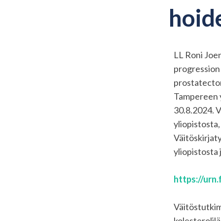
hoide
LL Roni Joen
progression 
prostatecto
Tampereen y
30.8.2024. V
yliopistost
Väitöskirja
yliopistosta 
https://urn
Väitöstutkim
kolesteroli