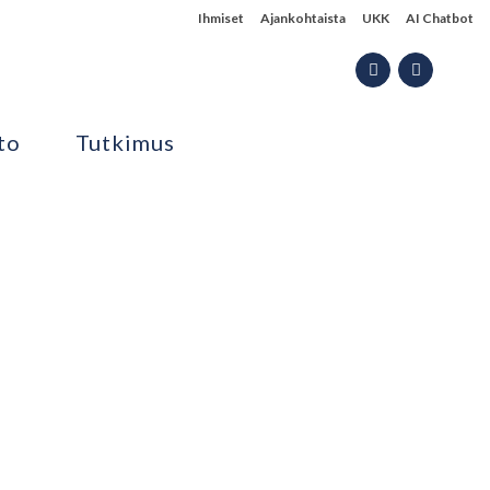
Ihmiset
Ajankohtaista
UKK
AI Chatbot
to
Tutkimus