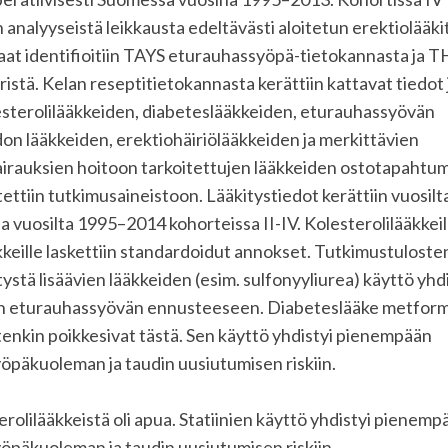
in analyyseistä leikkausta edeltävästi aloitetun erektiolääk
laat identifioitiin TAYS eturauhassyöpä-tietokannasta ja T
ristä. Kelan reseptitietokannasta kerättiin kattavat tiedot
esterolilääkkeiden, diabeteslääkkeiden, eturauhassyövän
n lääkkeiden, erektiohäiriölääkkeiden ja merkittävien
airauksien hoitoon tarkoitettujen lääkkeiden ostotapahtum
tettiin tutkimusaineistoon. Lääkitystiedot kerättiin vuosi
ja vuosilta 1995–2014 kohorteissa II-IV. Kolesterolilääkkeill
keille laskettiin standardoidut annokset. Tutkimustulost
itystä lisäävien lääkkeiden (esim. sulfonyyliurea) käyttö yhd
eturauhassyövän ennusteeseen. Diabeteslääke metform
tenkin poikkesivat tästä. Sen käyttö yhdistyi pienempään
päkuoleman ja taudin uusiutumisen riskiin.
rolilääkkeistä oli apua. Statiinien käyttö yhdistyi pienemp
päkuoleman ja taudin uusiutumisen riskiin.