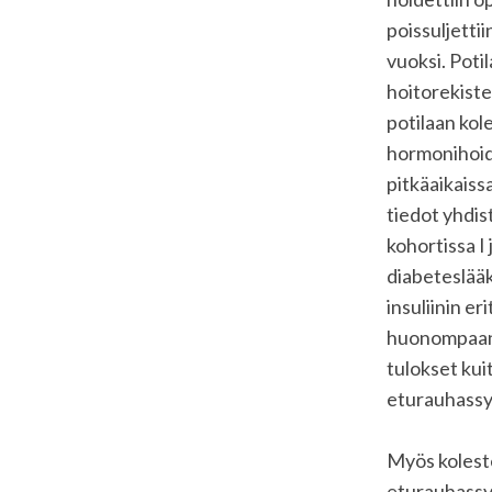
poissuljetti
vuoksi. Poti
hoitorekiste
potilaan kol
hormonihoido
pitkäaikaiss
tiedot yhdis
kohortissa I 
diabeteslääk
insuliinin er
huonompaan 
tulokset kui
eturauhassyö
Myös koleste
eturauhassyö