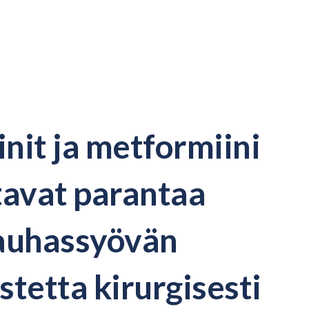
init ja metformiini
tavat parantaa
auhassyövän
tetta kirurgisesti