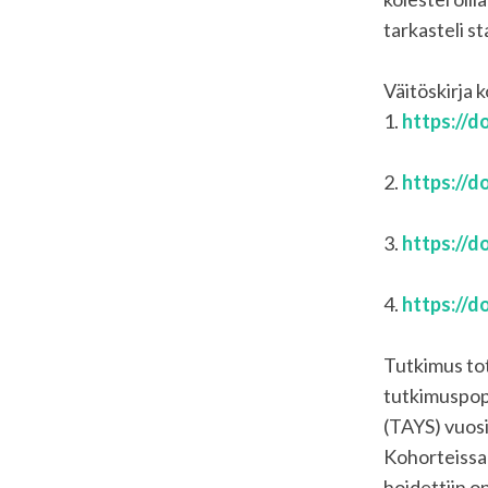
tarkasteli s
Väitöskirja 
1.
https://d
2.
https://d
3.
https://d
4.
https://d
Tutkimus tot
tutkimuspopu
(TAYS) vuos
Kohorteissa 
hoidettiin o