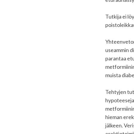
Tutkija ei lö
poistoleikka
Yhteenveton
useammin dia
parantaa etu
metformiini
muista diabe
Tehtyjen tu
hypoteeseja 
metformiinin
hieman erekt
jälkeen. Ver
erektiotoimi