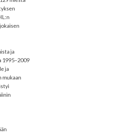
ityksen
HL:n
 jokaisen
ista ja
lta 1995–2009
e ja
en mukaan
istyi
iinin
ään