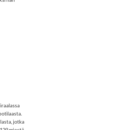
iraalassa
otilaasta.
asta, jotka
 129 miestä