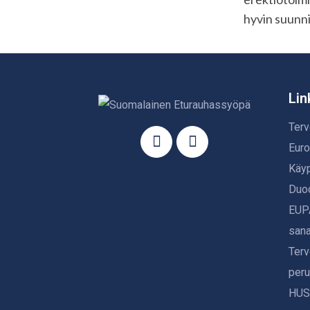
hyvin suunni
Lin
Terv
Euro
Käyp
Duod
EUPA
san
Terv
peru
HUS: