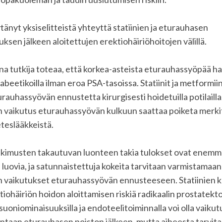
ytänyt yksiselitteistä yhteyttä statiinien ja eturauhasen
uksen jälkeen aloitettujen erektiohäiriöhoitojen välillä.
a tutkija toteaa, että korkea-asteista eturauhassyöpää h
beetikoilla ilman eroa PSA-tasoissa. Statiinit ja metformiin
rauhassyövän ennustetta kirurgisesti hoidetuilla potilailla,
n vaikutus eturauhassyövän kulkuun saattaa poiketa merki
teslääkkeistä.
tkimusten takautuvan luonteen takia tulokset ovat enemm
luovia, ja satunnaistettuja kokeita tarvitaan varmistamaan 
 vaikutukset eturauhassyövän ennusteeseen. Statiinien kä
iohäiriön hoidon aloittamisen riskiä radikaalin prostatek
isuoniominaisuuksilla ja endoteelitoiminnalla voi olla vaikut
ntaan eturauhasen poiston jälkeen, mutta aiheesta tarvita