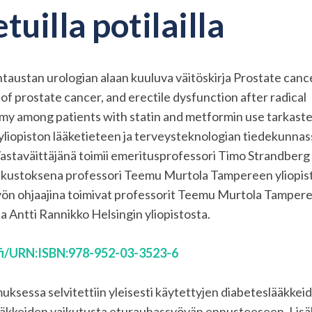
tuilla potilailla
taustan urologian alaan kuuluva väitöskirja Prostate canc
of prostate cancer, and erectile dysfunction after radical
my among patients with statin and metformin use tarkaste
liopiston lääketieteen ja terveysteknologian tiedekunnas
astaväittäjänä toimii emeritusprofessori Timo Strandberg
a, kustoksena professori Teemu Murtola Tampereen yliopis
työn ohjaajina toimivat professorit Teemu Murtola Tamper
ja Antti Rannikko Helsingin yliopistosta.
.fi/URN:ISBN:978-952-03-3523-6
uksessa selvitettiin yleisesti käytettyjen diabeteslääkkeid
lääkkeiden vaikutusta eturauhassyövän ennusteeseen. Lisä