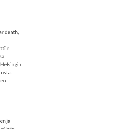
er death,
ttiin
sa
 Helsingin
tosta.
een
en ja
ksi hän