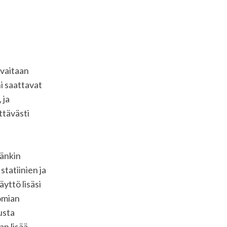
avaitaan
i saattavat
 ja
ttävästi
änkin
statiinien ja
yttö lisäsi
tomian
usta
an lisää