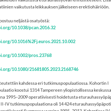
tatiinien vaikutusta leikkauksen jälkeiseen erektiohäiriöön.
koostuu neljästä osatyöstä:
oi.org/10.1038/pcan.2016.32
oi.org/10.1016%2Fj.euros.2021.10.002
oi.org/10.1002/pros.23768
oi.org/10.1080/21681805.2023.2168746
eutettiin kahdessa eri tutkimuspopulaatiossa. Kohortin I
laatio koostui 1314 Tampereen yliopistollisessa keskussa
ina 1995–2009 operatiivisesti hoidetusta eturauhassyöpäp
II-IV tutkimuspopulaationa oli 14 424 eturauhassyöpäpotil
peratiivisesti Suomessa vuosina 1995–2013. Kohortissa IV