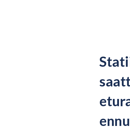
Stati
saat
etur
ennus