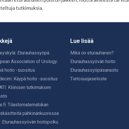
teltuja tutkimuksia.
kkejä
Lue lisää
eyskylä: Eturauhassyöpä
Mikä on eturauhanen?
pean Association of Urology:
Eturauhassyövän hoito
ä hoito -suositus
Eturauhassyöpäsanasto
ecim: Käypä hoito -suositus
Tietosuojaseloste
TI: Kliinisen tutkimuksen
asto
e.fi: Tilastomatematiikan
skäsitteitä pähkinänkuoressa
 Eturauhassyövän hoitopolku