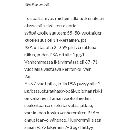
lähtöarvo oli.
Toisaalta myös miehen iällä tutkimuksen
alussa oli selvä korrelaatio
syöpäkuolleisuuteen: 55–58-vuotiaiden
kuolleisuus oli 14-kertainen, jos
PSA oli tasolla 2–2.99 µl/l verrattuna
niihin, joiden PSA oli alle 1 µg/l.
Vanhemmassa ikäryhmässä eli 67–71-
vuotiailla vastaava kerroin oli vain
2.6.
Yli 67-vuotiailla, joilla PSA pysyy alle 3
µg/l:ssa, eturauhassyöpäkuoleman riski
on vähäinen. Tämän vuoksi heidän
seulontaansa ei ole tarvetta jatkaa,
varsinkaan koska vanhemmiten PSA:n
ennustearvo vähenee. Nuoremmilla sen
sijaan PSA-lukemiin 2–3 µg/l liittyy