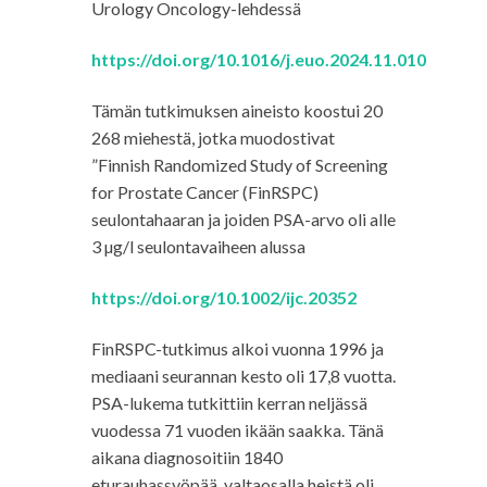
Urology Oncology-lehdessä
https://doi.org/10.1016/j.euo.2024.11.010
Tämän tutkimuksen aineisto koostui 20
268 miehestä, jotka muodostivat
”Finnish Randomized Study of Screening
for Prostate Cancer (FinRSPC)
seulontahaaran ja joiden PSA-arvo oli alle
3 µg/l seulontavaiheen alussa
https://doi.org/10.1002/ijc.20352
FinRSPC-tutkimus alkoi vuonna 1996 ja
mediaani seurannan kesto oli 17,8 vuotta.
PSA-lukema tutkittiin kerran neljässä
vuodessa 71 vuoden ikään saakka. Tänä
aikana diagnosoitiin 1840
eturauhassyöpää, valtaosalla heistä oli