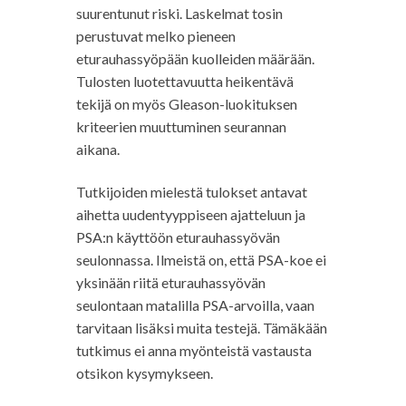
suurentunut riski. Laskelmat tosin
perustuvat melko pieneen
eturauhassyöpään kuolleiden määrään.
Tulosten luotettavuutta heikentävä
tekijä on myös Gleason-luokituksen
kriteerien muuttuminen seurannan
aikana.
Tutkijoiden mielestä tulokset antavat
aihetta uudentyyppiseen ajatteluun ja
PSA:n käyttöön eturauhassyövän
seulonnassa. Ilmeistä on, että PSA-koe ei
yksinään riitä eturauhassyövän
seulontaan matalilla PSA-arvoilla, vaan
tarvitaan lisäksi muita testejä. Tämäkään
tutkimus ei anna myönteistä vastausta
otsikon kysymykseen.