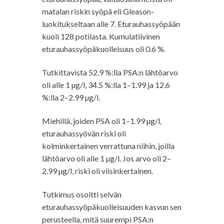
matalan riskin syöpä eli Gleason-
luokitukseltaan alle 7. Eturauhassyöpään
kuoli 128 potilasta. Kumulatiivinen
eturauhassyöpäkuolleisuus oli 0.6 %.
Tutkittavista 52.9 %:lla PSA:n lähtöarvo
oli alle 1 µg/l, 34.5 %:lla 1–1.99 ja 12.6
%:lla 2–2.99 µg/l.
Miehillä, joiden PSA oli 1–1.99 µg/l,
eturauhassyövän riski oli
kolminkertainen verrattuna niihin, joilla
lähtöarvo oli alle 1 µg/l. Jos arvo oli 2–
2.99 µg/l, riski oli viisinkertainen.
Tutkimus osoitti selvän
eturauhassyöpäkuolleisuuden kasvun sen
perusteella, mitä suurempi PSA:n