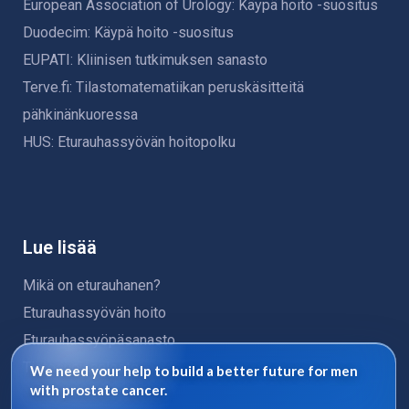
European Association of Urology: Käypä hoito -suositus
Duodecim: Käypä hoito -suositus
EUPATI: Kliinisen tutkimuksen sanasto
Terve.fi: Tilastomatematiikan peruskäsitteitä
pähkinänkuoressa
HUS: Eturauhassyövän hoitopolku
Lue lisää
Mikä on eturauhanen?
Eturauhassyövän hoito
Eturauhassyöpäsanasto
Tietosuojaseloste
We need your help to build a better future for men
with prostate cancer.