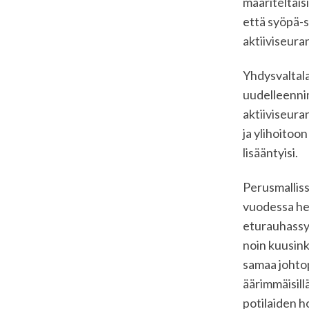
määriteltäis
että syöpä-s
aktiiviseura
Yhdysvaltala
uudelleenni
aktiiviseura
ja ylihoitoo
lisääntyisi.
Perusmalliss
vuodessa he
eturauhassy
noin kuusink
samaa johto
äärimmäisill
potilaiden h