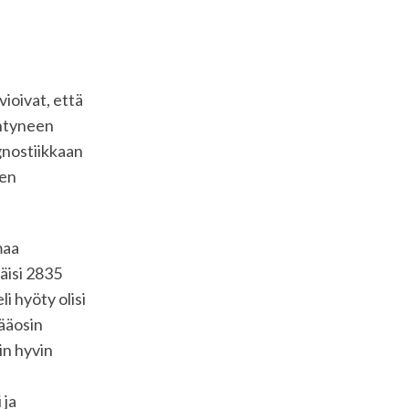
vioivat, että
entyneen
gnostiikkaan
nen
maa
äisi 2835
 hyöty olisi
ääosin
in hyvin
 ja