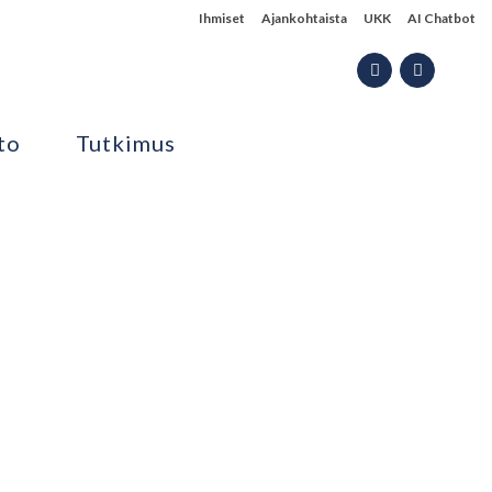
Ihmiset
Ajankohtaista
UKK
AI Chatbot
to
Tutkimus