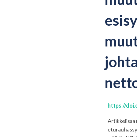
esis
muut
joht
nett
https://doi
Artikkelissa
eturauhassyö