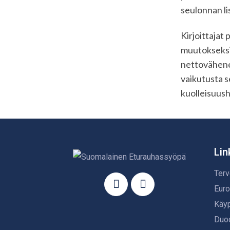
seulonnan li
Kirjoittajat
muutokseksi
nettovähenem
vaikutusta se
kuolleisuus
Lin
Terv
Euro
Käyp
Duod