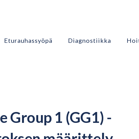
Eturauhassyöpä
Diagnostiikka
Hoi
e Group 1 (GG1) -
oksen määrittely