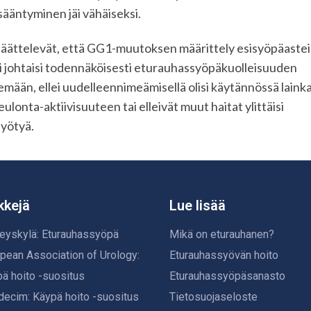
sääntyminen jäi vähäiseksi.
 päättelevät, että GG1-muutoksen määrittely esisyöpäastei
 johtaisi todennäköisesti eturauhassyöpäkuolleisuuden
ään, ellei uudelleennimeämisellä olisi käytännössä laink
ulonta-aktiivisuuteen tai elleivät muut haitat ylittäisi
hyötyä.
kkejä
Lue lisää
eyskylä: Eturauhassyöpä
Mikä on eturauhanen?
pean Association of Urology:
Eturauhassyövän hoito
ä hoito -suositus
Eturauhassyöpäsanasto
ecim: Käypä hoito -suositus
Tietosuojaseloste