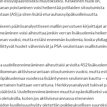
iin esisyöpäasteiseksi muutokseksi. Keskeinen huoli on,
anan poistaminen voisi heikentää potilaiden sitoutumista
ntaan (AS) ja siten lisätä eturauhassyöpäkuolleisuutta.
iseen päätösanalyyttiseen malliin perustuen kirjoittajat ar
meäminen voisi aiheuttaa jonkin verran lisäkuolemia heik
nnan vuoksi, mutta estäisi enemmän kuolemia, koska ylidia
n liittyvät huolet vähenisivät ja PSA-seulontaan osallistumi
a uudelleennimeäminen aiheuttaisi arviolta 452 lisäkuole
ikomman aktiiviseurantaan sitoutumisen vuoksi, mutta est
öpäkuolemaa vuodessa lisääntyneen seulonnan kautta — eli
ertainen haittaan verrattuna. Herkkyysanalyysit tukivat p
päätöstä. Uudelleennimeäminen muuttui epäedulliseksi va
ä oletuksilla, kuten jos aktiiviseurannassa etenevien
oidon kuolleisuushyöty oletettiin poikkeuksellisen suureksi