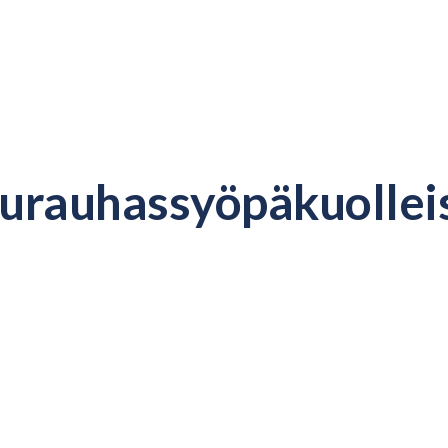
eturauhassyöpäkuolle