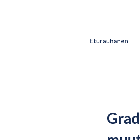
Eturauhanen
Grad
muut