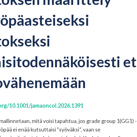
yöpäasteiseksi
okseksi
aisitodennäköisesti 
ovähenemään
.org/10.1001/jamaoncol.2026.1391
 mallinnetaan, mitä voisi tapahtua, jos grade group 1(GG1) -
pää ei enää kutsuttaisi “syöväksi”, vaan se