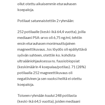
ollut otettu aikaisemmin eturauhasen
koepaloja.
Potilaat satunnaistettiin 2 ryhmään:
252 potilaalle (keski-ikä 64,4 vuotta), joilla
mediaani PSA-arvo oli 6,75 ng/ml, tehtiin
ensin eturauhasen monimuuttujainen
magneettikuvaus. Jos löydös oli epäilyttävä
syövän suhteen, otettiin ko. kohdista
ultraääniohjauksessa ns. fuusiobiopsiat
(keskimäärin 4 koepalaa/potilas). 71 (28%)
potilaalla 252 magneettikuvaus oli
negatiivinen ja sen vuoksi heiltä ei otettu
koepaloja.
Toiseen ryhmään kuului 248 potilasta
(keski-ikä 64,5 vuotta), joiden mediaani