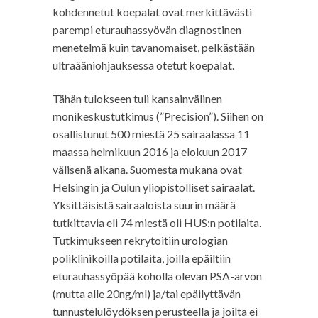
kohdennetut koepalat ovat merkittävästi
parempi eturauhassyövän diagnostinen
menetelmä kuin tavanomaiset, pelkästään
ultraääniohjauksessa otetut koepalat.
Tähän tulokseen tuli kansainvälinen
monikeskustutkimus (”Precision”). Siihen on
osallistunut 500 miestä 25 sairaalassa 11
maassa helmikuun 2016 ja elokuun 2017
välisenä aikana. Suomesta mukana ovat
Helsingin ja Oulun yliopistolliset sairaalat.
Yksittäisistä sairaaloista suurin määrä
tutkittavia eli 74 miestä oli HUS:n potilaita.
Tutkimukseen rekrytoitiin urologian
poliklinikoilla potilaita, joilla epäiltiin
eturauhassyöpää koholla olevan PSA-arvon
(mutta alle 20ng/ml) ja/tai epäilyttävän
tunnustelulöydöksen perusteella ja joilta ei