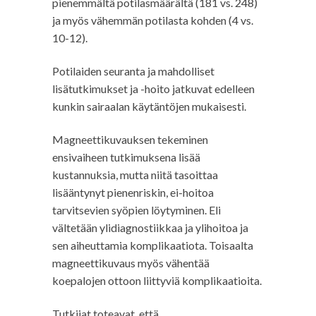
pienemmältä potilasmäärältä (181 vs. 248)
ja myös vähemmän potilasta kohden (4 vs.
10-12).
Potilaiden seuranta ja mahdolliset
lisätutkimukset ja -hoito jatkuvat edelleen
kunkin sairaalan käytäntöjen mukaisesti.
Magneettikuvauksen tekeminen
ensivaiheen tutkimuksena lisää
kustannuksia, mutta niitä tasoittaa
lisääntynyt pienenriskin, ei-hoitoa
tarvitsevien syöpien löytyminen. Eli
vältetään ylidiagnostiikkaa ja ylihoitoa ja
sen aiheuttamia komplikaatiota. Toisaalta
magneettikuvaus myös vähentää
koepalojen ottoon liittyviä komplikaatioita.
Tutkijat toteavat, että