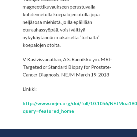
magneettikuvaukseen perustuvalla,
kohdennetulla koepalojen otolla jopa
neljäsosa miehistä, joilla epäillään
eturauhassyöpää, voisi välttyä
nykykäytännön mukaiselta ”turhalta”
koepalojen otolta.
V. Kasivisvanathan, A.S. Rannikko ym. MRI-
Targeted or Standard Biopsy for Prostate-
Cancer Diagnosis. NEJM March 19, 2018
Linkki:
http://www.nejm.org/doi/full/10.1056/NEJMoa18
query=featured_home