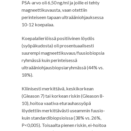
PSA-arvo oli 6,50 ng/ml ja joille ei tehty
magneettikuvausta, vaan otettiin
perinteiseen tapaan ultraääniohjauksessa
10-12 koepalaa.
Koepalalieriöissä positiivinen löydös
(syöpäkudosta) oli prosentuaalisesti
suurempi magneettikuvaus/fuusiobiopsia
ryhmässä kuin perinteisessä
ultraääniohjausbiopsiaryhmässä (44% vs.
18%).
Kliinisesti merkittävä, keskikorkean
(Gleason 7) tai korkean riskin (Gleason 8-
10), hoitoa vaativa eturauhassyöpä
löydettiin merkittävästi useammin fuusio-
kuin standardibiopsioissa (38% vs. 26%,
P<0,005). Toisaalta pienen riskin, ei-hoitoa