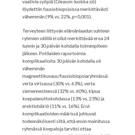
vaativia syöpiä (Gleason-luokka ≤6)
löydettiin fuusiobiopsioissa merkittävästi
vähemmän (9% vs. 22%, p<0,001).
Terveyteen liittyvän elämänlaadun suhteen
ryhmien välillä ei ollut merkittävää eroa 24
tunnin ja 30 päivän kohdalla toimenpiteen
jälkeen. Potilaiden raportoimia
komplikaatioita 30 päivän kohdalla oli
vähemmän
magneettikuvaus/fuusiobiopsiaryhmässä:
verta virtsassa (30% vs. 63%), verta
siemennesteessä (32% vs. 60%), kipua
koepalanottokohdassa (13% vs. 23%) ja
erektiohäiriö (11% vs. 16%). Erot
komplikaatioiden määrissä johtuvat
todennäköisesti siitä, että ensin mainitussa
ryhmässä koepaloja tarvitsi ottaa