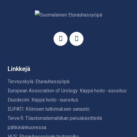
Linkkejä
Terveyskylä: Eturauhassyöpä
European Association of Urology: Käypä hoito -suositus
Duodecim: Käypä hoito -suositus
EUPATI: Kliinisen tutkimuksen sanasto
Terve.fi: Tilastomatematiikan peruskäsitteitä
pähkinänkuoressa
HUS: Eturauhassyövän hoitopolku