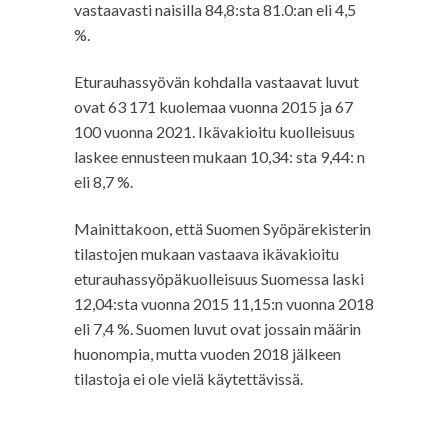
vastaavasti naisilla 84,8:sta 81.0:an eli 4,5
%.
Eturauhassyövän kohdalla vastaavat luvut
ovat 63 171 kuolemaa vuonna 2015 ja 67
100 vuonna 2021. Ikävakioitu kuolleisuus
laskee ennusteen mukaan 10,34: sta 9,44: n
eli 8,7 %.
Mainittakoon, että Suomen Syöpärekisterin
tilastojen mukaan vastaava ikävakioitu
eturauhassyöpäkuolleisuus Suomessa laski
12,04:sta vuonna 2015 11,15:n vuonna 2018
eli 7,4 %. Suomen luvut ovat jossain määrin
huonompia, mutta vuoden 2018 jälkeen
tilastoja ei ole vielä käytettävissä.