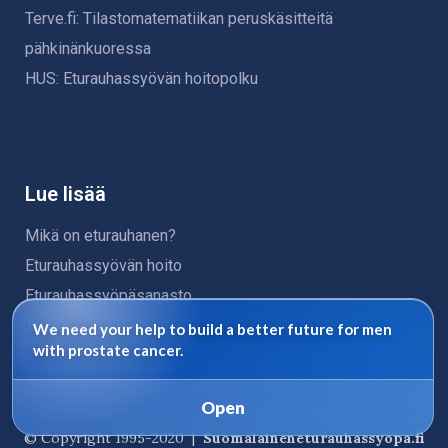
Terve.fi: Tilastomatematiikan peruskäsitteitä
pähkinänkuoressa
HUS: Eturauhassyövän hoitopolku
Lue lisää
Mikä on eturauhanen?
Eturauhassyövän hoito
Eturauhassyöpäsanasto
Tietosuojaseloste
We need your help to build a better future for men
with prostate cancer.
Open
© Copyright 1995-2020 |
Suomalaineneturauhassyopa.fi