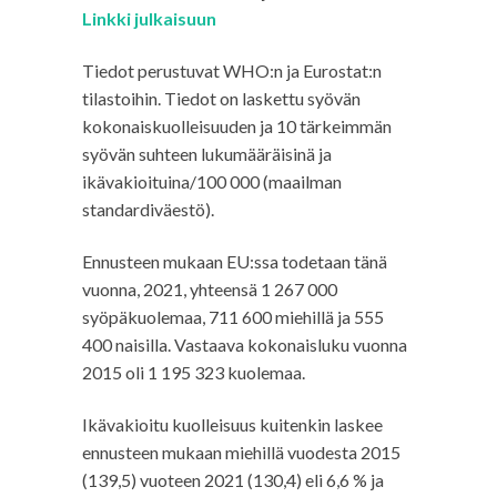
Linkki julkaisuun
Tiedot perustuvat WHO:n ja Eurostat:n
tilastoihin. Tiedot on laskettu syövän
kokonaiskuolleisuuden ja 10 tärkeimmän
syövän suhteen lukumääräisinä ja
ikävakioituina/100 000 (maailman
standardiväestö).
Ennusteen mukaan EU:ssa todetaan tänä
vuonna, 2021, yhteensä 1 267 000
syöpäkuolemaa, 711 600 miehillä ja 555
400 naisilla. Vastaava kokonaisluku vuonna
2015 oli 1 195 323 kuolemaa.
Ikävakioitu kuolleisuus kuitenkin laskee
ennusteen mukaan miehillä vuodesta 2015
(139,5) vuoteen 2021 (130,4) eli 6,6 % ja